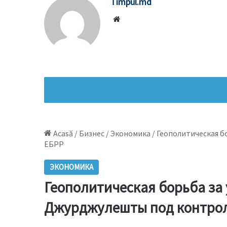
Timpul.md
Website