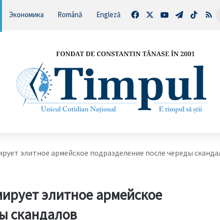
Facebook
X
YouTube
Telegram
TikTo
RS
Экономика
Română
Engleză
ирует элитное армейское подразделение после череды сканда
ирует элитное армейское
ы скандалов