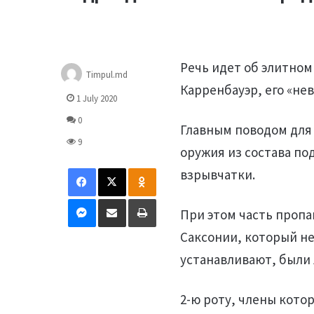
Речь идет об элитном
Timpul.md
Карренбауэр, его «не
1 July 2020
0
Главным поводом для 
9
оружия из состава по
Facebook
X
Odnoklassniki
взрывчатки.
Messenger
Distribuie prin mail
Tipărește
При этом часть пропа
Саксонии, который не
устанавливают, были
2-ю роту, члены кот