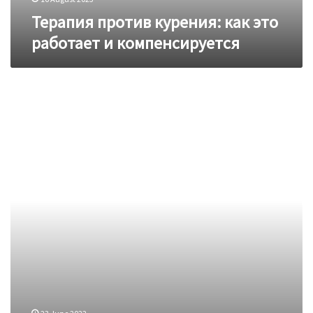
Терапия против курения: как это
работает и компенсируется
COVID-
19
и
снижение
рисков.
5
уроков,
полученных
во
время
пандемии