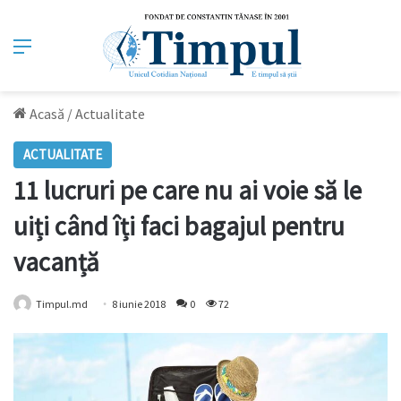
Meniu
Acasă
/
Actualitate
ACTUALITATE
11 lucruri pe care nu ai voie să le
uiți când îți faci bagajul pentru
vacanță
Timpul.md
8 iunie 2018
0
72