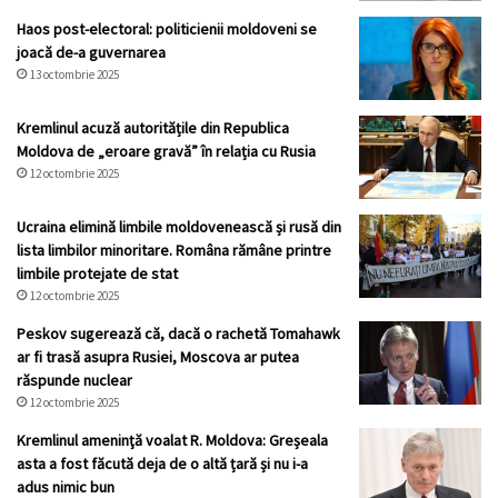
Haos post-electoral: politicienii moldoveni se
joacă de-a guvernarea
13 octombrie 2025
Kremlinul acuză autoritățile din Republica
Moldova de „eroare gravă” în relația cu Rusia
12 octombrie 2025
Ucraina elimină limbile moldovenească și rusă din
lista limbilor minoritare. Româna rămâne printre
limbile protejate de stat
12 octombrie 2025
Peskov sugerează că, dacă o rachetă Tomahawk
ar fi trasă asupra Rusiei, Moscova ar putea
răspunde nuclear
12 octombrie 2025
Kremlinul ameninţă voalat R. Moldova: Greșeala
asta a fost făcută deja de o altă țară și nu i-a
adus nimic bun