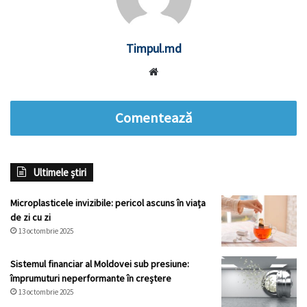
Timpul.md
Website
Comentează
Ultimele știri
Microplasticele invizibile: pericol ascuns în viața
de zi cu zi
13 octombrie 2025
Sistemul financiar al Moldovei sub presiune:
împrumuturi neperformante în creștere
13 octombrie 2025