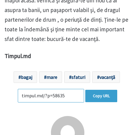
înapoi acasă: verifică şi asigură-te din nou că ai
asupra ta banii, un paşaport valabil şi, de dragul
partenerilor de drum , o periuţă de dinţi. Ţine-le pe
toate la îndemână şi ţine minte cel mai important
sfat dintre toate: bucură-te de vacanţă.
Timpul.md
bagaj
mare
sfaturi
vacanță
Copy URL