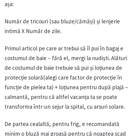
așa:
Număr de tricouri (sau bluze/cămăși) și lenjerie
intimă X Număr de zile.
Primul articol pe care ar trebui să îl pui în bagaj e
costumul de baie – fără el, mergi la nudiști. Alături
de costumul de baie trebuie să pui și loțiunea de
protecție solară(alegi care factor de protecție în
funcție de pielea ta) + loțiunea pentru după plajă –
calmantă, pentru că altfel vacanța ta se poate
transforma într-un sejur la spital, cu arsuri solare.
De partea cealaltă, pentru frig, e recomandată
minim o bluză mai groasă pentru că noaptea scad