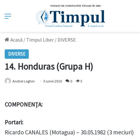
Meniu
Acasă
/
Timpul Liber
/
DIVERSE
DIVERSE
14. Honduras (Grupa H)
Andrei Loghin
3 iunie 2010
0
5
COMPONENŢA:
Portari:
Ricardo CANALES (Motagua) – 30.05.1982 (3 meciuri)