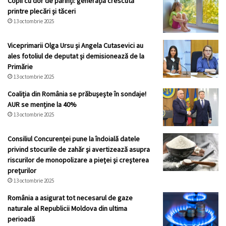
Copii cu dor de părinți: generația crescută
printre plecări și tăceri
13 octombrie 2025
Viceprimarii Olga Ursu și Angela Cutasevici au
ales fotoliul de deputat și demisionează de la
Primărie
13 octombrie 2025
Coaliția din România se prăbușește în sondaje!
AUR se menține la 40%
13 octombrie 2025
Consiliul Concurenței pune la îndoială datele
privind stocurile de zahăr şi avertizează asupra
riscurilor de monopolizare a pieţei şi creşterea
preţurilor
13 octombrie 2025
România a asigurat tot necesarul de gaze
naturale al Republicii Moldova din ultima
perioadă