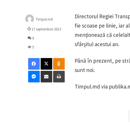
Directorul Regiei Transp
Timpul.md
fie scoase pe linie, iar
17 septembrie 2013
menţionează că celelalte
0
sfârşitul acestui an.
5
Facebook
X
Odnoklassniki
Până în prezent, pe stră
sunt noi.
Messenger
Distribuie prin mail
Tipărește
Timpul.md via publika