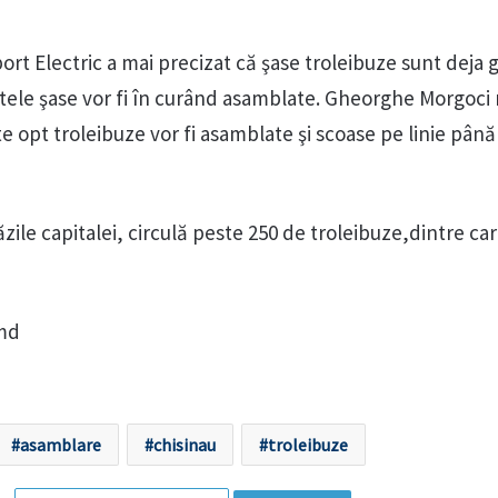
ort Electric a mai precizat că şase troleibuze sunt deja 
 altele şase vor fi în curând asamblate. Gheorghe Morgoci
 opt troleibuze vor fi asamblate şi scoase pe linie până
zile capitalei, circulă peste 250 de troleibuze,dintre ca
.md
asamblare
chisinau
troleibuze