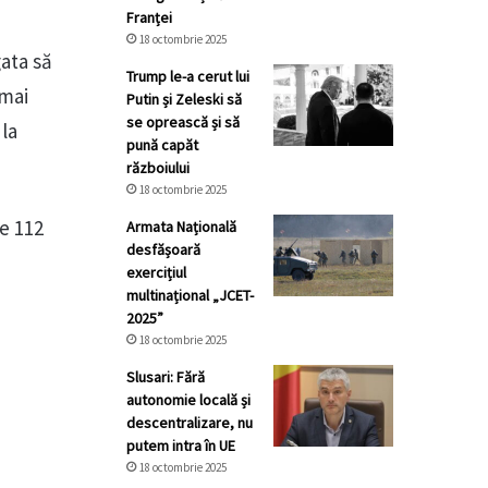
Franței
18 octombrie 2025
gata să
Trump le-a cerut lui
 mai
Putin și Zeleski să
se oprească și să
 la
pună capăt
războiului
18 octombrie 2025
re 112
Armata Națională
desfășoară
exercițiul
multinațional „JCET-
2025”
18 octombrie 2025
Slusari: Fără
autonomie locală și
descentralizare, nu
putem intra în UE
18 octombrie 2025