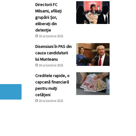
Directorii FC
Milsami, afiliați
grupării Șor,
eliberați din
detenție
18 octombrie 2025
Disensiuni în PAS din
cauza candidaturii
lui Munteanu
18 octombrie 2025
Creditele rapide, o
capcană financiară
pentru mulți
cetățeni
18 octombrie 2025