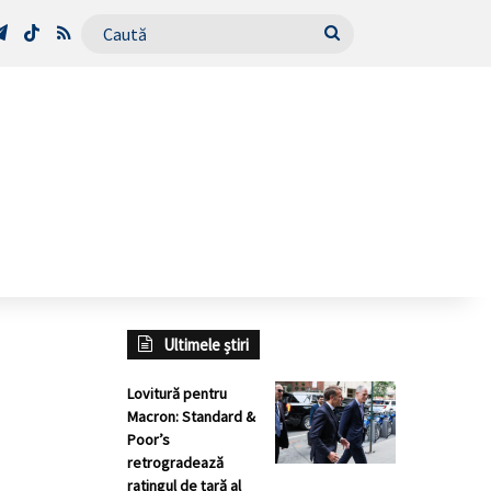
Tube
Telegram
TikTok
RSS
Caută
Ultimele știri
Lovitură pentru
Macron: Standard &
Poor’s
retrogradează
ratingul de țară al