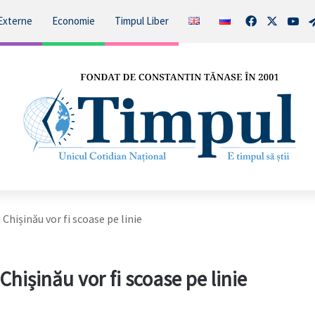
Facebook
X
You
Externe
Economie
Timpul Liber
Chișinău vor fi scoase pe linie
Chișinău vor fi scoase pe linie