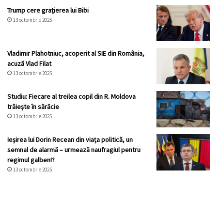
Trump cere grațierea lui Bibi
13 octombrie 2025
Vladimir Plahotniuc, acoperit al SIE din România,
acuză Vlad Filat
13 octombrie 2025
Studiu: Fiecare al treilea copil din R. Moldova
trăiește în sărăcie
13 octombrie 2025
Ieșirea lui Dorin Recean din viața politică, un
semnal de alarmă – urmează naufragiul pentru
regimul galben!?
13 octombrie 2025