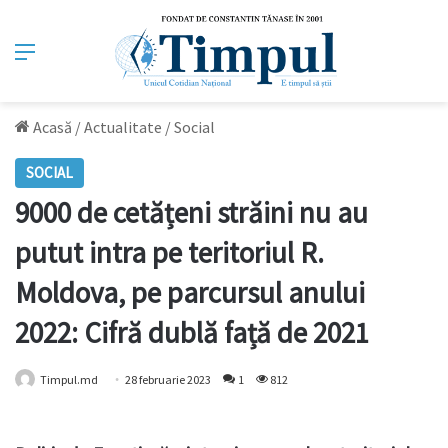
Meniu
Acasă
/
Actualitate
/
Social
SOCIAL
9000 de cetățeni străini nu au
putut intra pe teritoriul R.
Moldova, pe parcursul anului
2022: Cifră dublă față de 2021
Timpul.md
28 februarie 2023
1
812