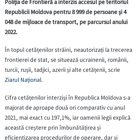
Poliția de Frontieră a interzis accesul pe teritoriul
Republicii Moldova pentru 8 999 de persoane și 4
048 de mijloace de transport, pe parcursul anului
2022.
În topul cetățenilor străini, neautorizați la trecerea
frontierei de stat, se situează ucrainenii, românii,
turcii, rușii, tadjici, azerii și alte cetățenii, scrie
Ziarul Național
.
Cifra cetățenilor interziși în Republica Moldova s-a
majorat de aproape două ori comparativ cu anul
2021, mai exact cu 197,1%, iar oamenii legii explică
această creștere prin îmbunătățirea și
eficientizarea procedurilor de operare, dar și