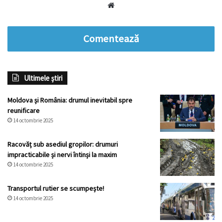
Website
Comentează
Ultimele știri
Moldova și România: drumul inevitabil spre
reunificare
14 octombrie 2025
Racovăț sub asediul gropilor: drumuri
impracticabile și nervi întinși la maxim
14 octombrie 2025
Transportul rutier se scumpește!
14 octombrie 2025