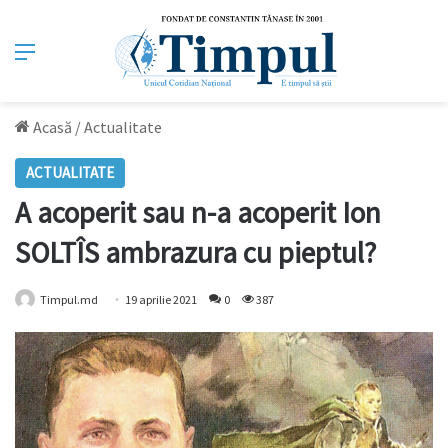
Meniu
Acasă
/
Actualitate
ACTUALITATE
A acoperit sau n-a acoperit Ion
SOLTÎS ambrazura cu pieptul?
Timpul.md
19 aprilie 2021
0
387