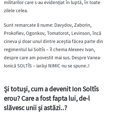
militarilor care s-au evidențiat în luptă, în toate
zilele celea.
Sunt remarcate 8 nume: Davydov, Zaborin,
Prokofiev, Ogonkov, Tomatorot, Levinson, încă
cineva și doar unul dintre aceștia făcea parte din
regimentul lui Soltîs – îl chema Alexeev Ivan,
despre care am povestit mai sus. Despre Vanea-
Ionică SOLTÎS – iarăși NIMIC nu se spune..!
Și totuși, cum a devenit Ion Soltîs
erou? Care a fost fapta lui, de-l
slăvesc unii și astăzi..?