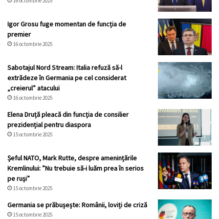
16 octombrie 2025
Igor Grosu fuge momentan de funcția de
premier
16 octombrie 2025
Sabotajul Nord Stream: Italia refuză să-l
extrădeze în Germania pe cel considerat
„creierul” atacului
16 octombrie 2025
Elena Druță pleacă din funcția de consilier
prezidențial pentru diaspora
15 octombrie 2025
Șeful NATO, Mark Rutte, despre amenințările
Kremlinului: ”Nu trebuie să-i luăm prea în serios
pe ruși”
15 octombrie 2025
Germania se prăbușește: Românii, loviți de criză
15 octombrie 2025