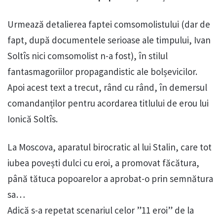
Urmează detalierea faptei comsomolistului (dar de
fapt, după documentele serioase ale timpului, Ivan
Soltîs nici comsomolist n-a fost), în stilul
fantasmagoriilor propagandistic ale bolșevicilor.
Apoi acest text a trecut, rând cu rând, în demersul
comandanților pentru acordarea titlului de erou lui
Ionică Soltîs.
La Moscova, aparatul birocratic al lui Stalin, care tot
iubea povești dulci cu eroi, a promovat făcătura,
până tătuca popoarelor a aprobat-o prin semnătura
sa…
Adică s-a repetat scenariul celor ”11 eroi” de la