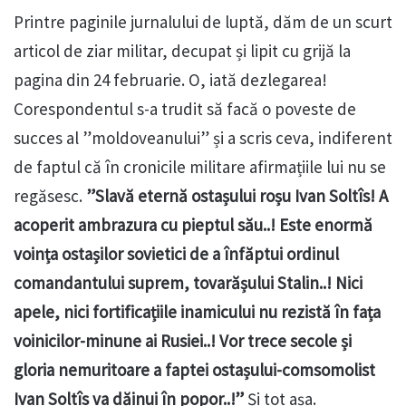
Printre paginile jurnalului de luptă, dăm de un scurt
articol de ziar militar, decupat și lipit cu grijă la
pagina din 24 februarie. O, iată dezlegarea!
Corespondentul s-a trudit să facă o poveste de
succes al ”moldoveanului” și a scris ceva, indiferent
de faptul că în cronicile militare afirmațiile lui nu se
regăsesc.
”Slavă eternă ostașului roșu Ivan Soltîs! A
acoperit ambrazura cu pieptul său..! Este enormă
voința ostașilor sovietici de a înfăptui ordinul
comandantului suprem, tovarășului Stalin..! Nici
apele, nici fortificațiile inamicului nu rezistă în fața
voinicilor-minune ai Rusiei..! Vor trece secole și
gloria nemuritoare a faptei ostașului-comsomolist
Ivan Soltîs va dăinui în popor..!”
Și tot așa.