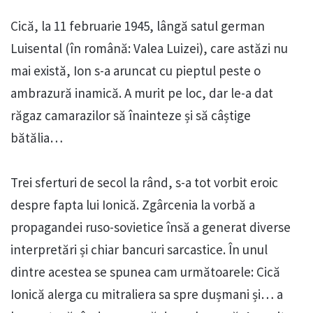
Cică, la 11 februarie 1945, lângă satul german
Luisental (în română: Valea Luizei), care astăzi nu
mai există, Ion s-a aruncat cu pieptul peste o
ambrazură inamică. A murit pe loc, dar le-a dat
răgaz camarazilor să înainteze și să câștige
bătălia…
Trei sferturi de secol la rând, s-a tot vorbit eroic
despre fapta lui Ionică. Zgârcenia la vorbă a
propagandei ruso-sovietice însă a generat diverse
interpretări și chiar bancuri sarcastice. În unul
dintre acestea se spunea cam următoarele: Cică
Ionică alerga cu mitraliera sa spre dușmani și… a