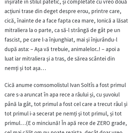
înșirate în stilul patetic, și completate cu vreo două
acțiuni trase din deget despre erou, printre care,
cică, înainte de a face fapta cea mare, Ionică a lăsat
mitraliera la o parte, ca să-l strângă de gât pe un
fascist, pe care l-a înjunghiat, mai și înjurându-l
după asta: – Așa vă trebuie, animalelor..! – apoi a
luat iar mitraliera și a tras, de sărea scântei din
nemți și tot așa…
Cică anume comsomolistul Ivan Soltîs a fost primul
care s-a aruncat în apa rece a râului și, cu șuvoiul
până la gât, tot primul a fost cel care a trecut râul și
tot primul i-a secerat pe nemți și tot primul, și tot
primul…(E o minciună! În apă rece de ZERO grade,
cel mai călit om nu poate rezista, decât doar vreo