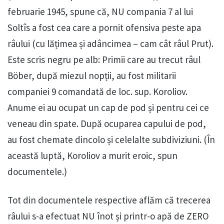
februarie 1945, spune că, NU compania 7 al lui
Soltîs a fost cea care a pornit ofensiva peste apa
râului (cu lățimea și adâncimea – cam cât râul Prut).
Este scris negru pe alb: Primii care au trecut râul
Böber, după miezul nopții, au fost militarii
companiei 9 comandată de loc. sup. Koroliov.
Anume ei au ocupat un cap de pod și pentru cei ce
veneau din spate. După ocuparea capului de pod,
au fost chemate dincolo și celelalte subdiviziuni. (În
această luptă, Koroliov a murit eroic, spun
documentele.)
Tot din documentele respective aflăm că trecerea
râului s-a efectuat NU înot și printr-o apă de ZERO