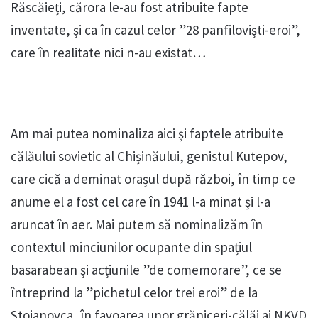
Răscăieți, cărora le-au fost atribuite fapte
inventate, și ca în cazul celor ”28 panfiloviști-eroi”,
care în realitate nici n-au existat…
Am mai putea nominaliza aici și faptele atribuite
călăului sovietic al Chișinăului, genistul Kutepov,
care cică a deminat orașul după război, în timp ce
anume el a fost cel care în 1941 l-a minat și l-a
aruncat în aer. Mai putem să nominalizăm în
contextul minciunilor ocupante din spațiul
basarabean și acțiunile ”de comemorare”, ce se
întreprind la ”pichetul celor trei eroi” de la
Stoianovca, în favoarea unor grăniceri-călăi ai NKVD