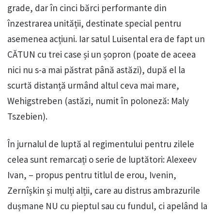
grade, dar în cinci bărci performante din
înzestrarea unității, destinate special pentru
asemenea acțiuni. Iar satul Luisental era de fapt un
CĂTUN cu trei case și un șopron (poate de aceea
nici nu s-a mai păstrat până astăzi), după el la
scurtă distanță urmând altul ceva mai mare,
Wehigstreben (astăzi, numit în poloneză: Maly
Tszebien).
În jurnalul de luptă al regimentului pentru zilele
celea sunt remarcați o serie de luptători: Alexeev
Ivan, – propus pentru titlul de erou, Ivenin,
Zernîșkin și mulți alții, care au distrus ambrazurile
dușmane NU cu pieptul sau cu fundul, ci apelând la