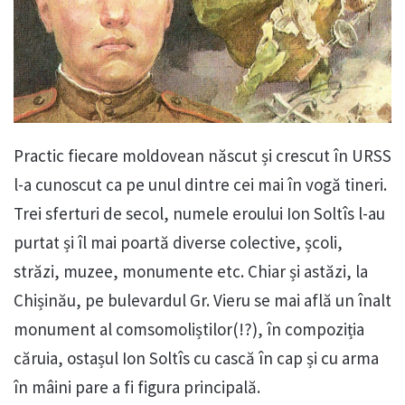
Practic fiecare moldovean născut și crescut în URSS
l-a cunoscut ca pe unul dintre cei mai în vogă tineri.
Trei sferturi de secol, numele eroului Ion Soltîs l-au
purtat și îl mai poartă diverse colective, școli,
străzi, muzee, monumente etc. Chiar și astăzi, la
Chișinău, pe bulevardul Gr. Vieru se mai află un înalt
monument al comsomoliștilor(!?), în compoziția
căruia, ostașul Ion Soltîs cu cască în cap și cu arma
în mâini pare a fi figura principală.