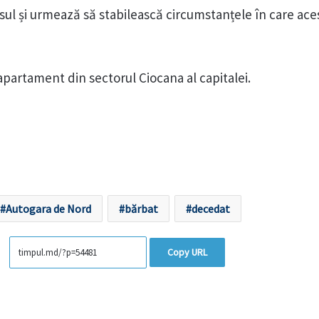
sul și urmează să stabilească circumstanțele în care ace
apartament din sectorul Ciocana al capitalei.
Autogara de Nord
bărbat
decedat
Copy URL