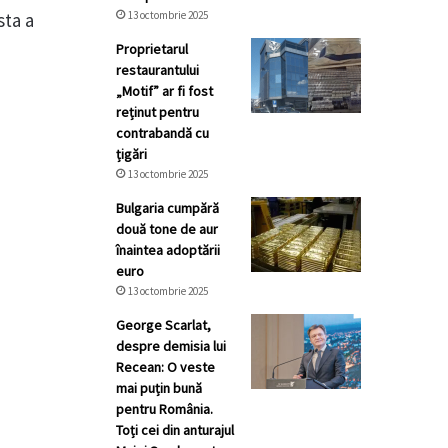
sta a
13 octombrie 2025
Proprietarul
restaurantului
„Motif” ar fi fost
reținut pentru
contrabandă cu
țigări
13 octombrie 2025
Bulgaria cumpără
două tone de aur
înaintea adoptării
euro
13 octombrie 2025
George Scarlat,
despre demisia lui
Recean: O veste
mai puțin bună
pentru România.
Toți cei din anturajul