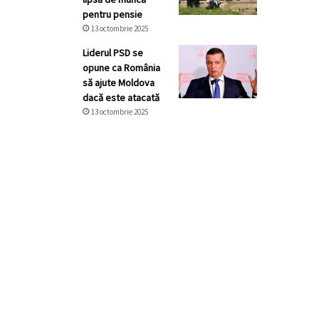
pentru pensie
13 octombrie 2025
Liderul PSD se
opune ca România
să ajute Moldova
dacă este atacată
13 octombrie 2025