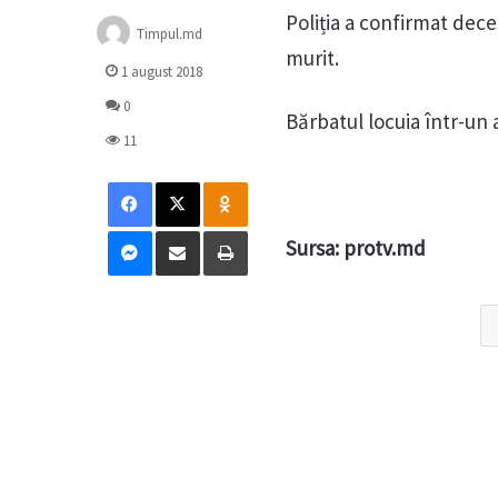
Poliția a confirmat dece
Timpul.md
murit.
1 august 2018
0
Bărbatul locuia într-un 
11
Facebook
X
Odnoklassniki
Messenger
Distribuie prin mail
Tipărește
Sursa: protv.md