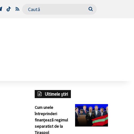
Tube
Telegram
TikTok
RSS
Caută
Ultimele știri
Cum unele
întreprinderi
finanțează regimul
separatist de la
Tiraspol