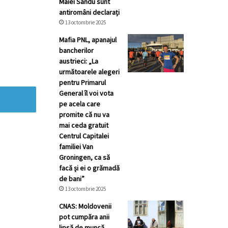
Maiei Sandu sunt
antiromâni declarați
13 octombrie 2025
Mafia PNL, apanajul
bancherilor
austrieci: „La
următoarele alegeri
pentru Primarul
General îl voi vota
pe acela care
promite că nu va
mai ceda gratuit
Centrul Capitalei
familiei Van
Groningen, ca să
facă și ei o grămadă
de bani”
13 octombrie 2025
CNAS: Moldovenii
pot cumpăra anii
lipsă de muncă