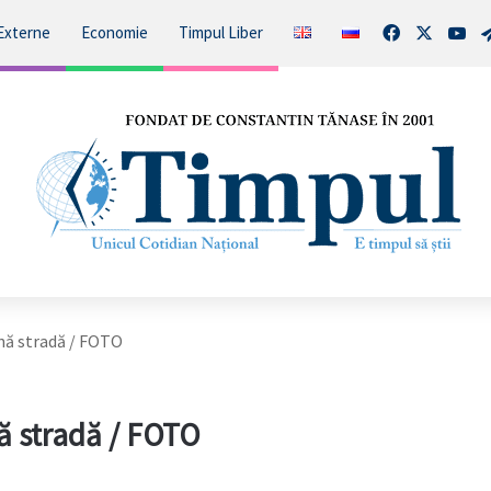
Facebook
X
You
Externe
Economie
Timpul Liber
lină stradă / FOTO
ină stradă / FOTO