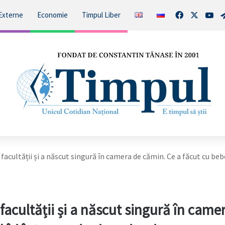
Facebook
X
You
Externe
Economie
Timpul Liber
facultății și a născut singură în camera de cămin. Ce a făcut cu bebe
facultății și a născut singură în came