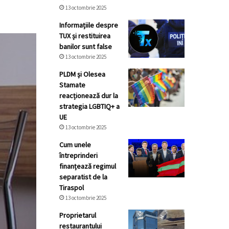
13 octombrie 2025
Informațiile despre
TUX și restituirea
banilor sunt false
13 octombrie 2025
PLDM și Olesea
Stamate
reacționează dur la
strategia LGBTIQ+ a
UE
13 octombrie 2025
Cum unele
întreprinderi
finanțează regimul
separatist de la
Tiraspol
13 octombrie 2025
Proprietarul
restaurantului