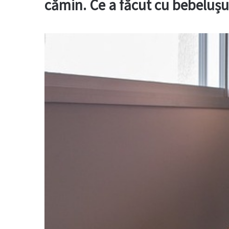
cămin. Ce a făcut cu bebelușul 