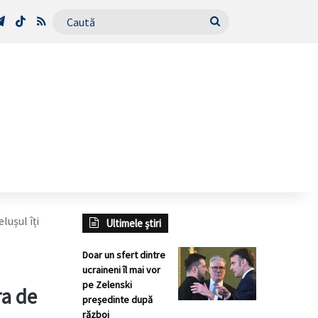
Tube
Telegram
TikTok
RSS
Caută
lușul îți
Ultimele știri
Doar un sfert dintre
ucraineni îl mai vor
pe Zelenski
ra de
președinte după
război