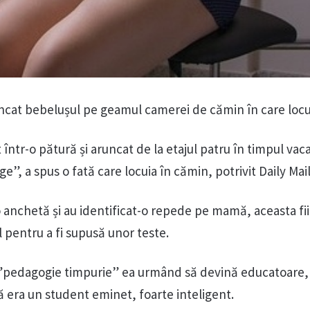
ncat bebelușul pe geamul camerei de cămin în care locu
 într-o pătură și aruncat de la etajul patru în timpul vaca
e”, a spus o fată care locuia în cămin, potrivit Daily Mail
o anchetă și au identificat-o repede pe mamă, aceasta fi
l pentru a fi supusă unor teste.
 ”pedagogie timpurie” ea urmând să devină educatoare, 
ă era un student eminet, foarte inteligent.