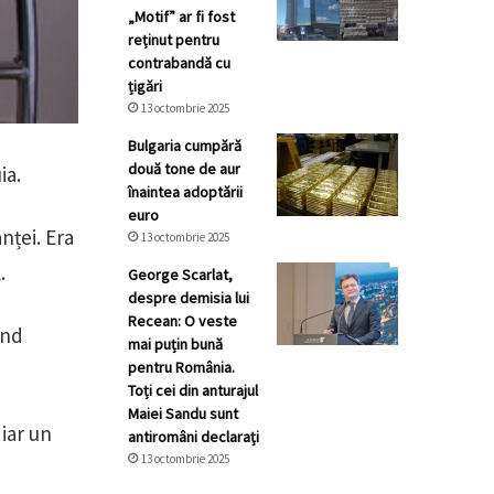
„Motif” ar fi fost
reținut pentru
contrabandă cu
țigări
13 octombrie 2025
Bulgaria cumpără
două tone de aur
ia.
înaintea adoptării
euro
nței. Era
13 octombrie 2025
.
George Scarlat,
despre demisia lui
Recean: O veste
ind
mai puțin bună
pentru România.
Toți cei din anturajul
Maiei Sandu sunt
iar un
antiromâni declarați
13 octombrie 2025