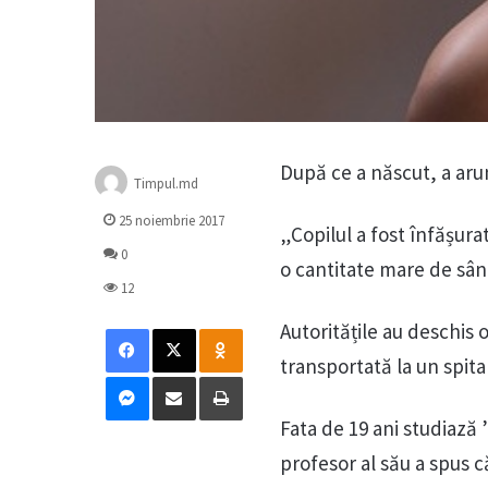
După ce a născut, a aru
Timpul.md
25 noiembrie 2017
„Copilul a fost înfășurat
0
o cantitate mare de sâng
12
Facebook
X
Odnoklassniki
Autoritățile au deschis 
transportată la un spita
Messenger
Distribuie prin mail
Tipărește
Fata de 19 ani studiază
profesor al său a spus c