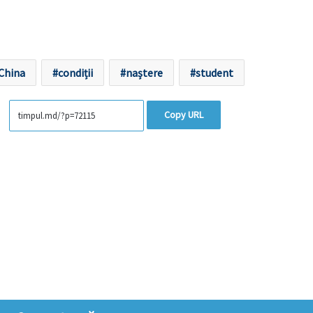
China
condiții
naștere
student
Copy URL