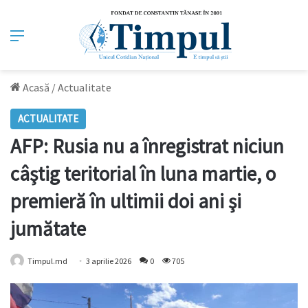
Meniu
Acasă
/
Actualitate
ACTUALITATE
AFP: Rusia nu a înregistrat niciun
câştig teritorial în luna martie, o
premieră în ultimii doi ani şi
jumătate
Timpul.md
3 aprilie 2026
0
705