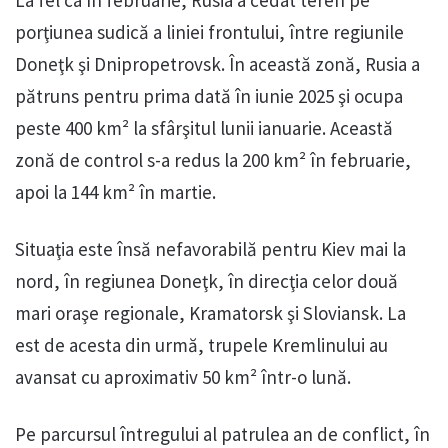
La fel ca în februarie, Rusia a cedat teren pe
porţiunea sudică a liniei frontului, între regiunile
Doneţk şi Dnipropetrovsk. În această zonă, Rusia a
pătruns pentru prima dată în iunie 2025 şi ocupa
peste 400 km² la sfârşitul lunii ianuarie. Această
zonă de control s-a redus la 200 km² în februarie,
apoi la 144 km² în martie.
Situaţia este însă nefavorabilă pentru Kiev mai la
nord, în regiunea Doneţk, în direcţia celor două
mari oraşe regionale, Kramatorsk şi Sloviansk. La
est de acesta din urmă, trupele Kremlinului au
avansat cu aproximativ 50 km² într-o lună.
Pe parcursul întregului al patrulea an de conflict, în