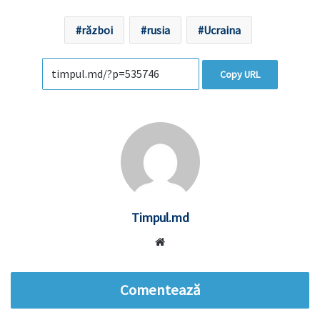
război
rusia
Ucraina
Copy URL
Timpul.md
Website
Comentează