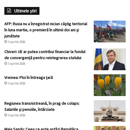
Ultimele știri
AFP: Rusia nu a înregistrat niciun câştig teritorial
în luna martie, o premieră în ultimii doi ani şi
jumătate
3 aprilie 2026
Chiveri: UE ar putea contribui financiar la fondul
de convergență pentru reintegrarea statului
3 aprilie 2026
Vremea: Ploi în întreaga țară
3 aprilie 2026
Regiunea transnistreană, în prag de colaps:
Salariile și pensiile, întârziate
3 aprilie 2026
Maia Sandu: Ceea ce este astăzi Republica