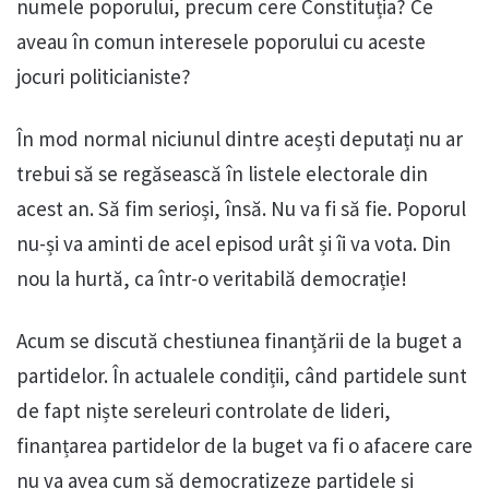
numele poporului, precum cere Constituția? Ce
aveau în comun interesele poporului cu aceste
jocuri politicianiste?
În mod normal niciunul dintre acești deputați nu ar
trebui să se regăsească în listele electorale din
acest an. Să fim serioși, însă. Nu va fi să fie. Poporul
nu-și va aminti de acel episod urât și îi va vota. Din
nou la hurtă, ca într-o veritabilă democrație!
Acum se discută chestiunea finanțării de la buget a
partidelor. În actualele condiții, când partidele sunt
de fapt niște sereleuri controlate de lideri,
finanțarea partidelor de la buget va fi o afacere care
nu va avea cum să democratizeze partidele și