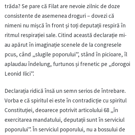
trăda? Se pare că Filat are nevoie zilnic de doze
consistente de asemenea droguri – dovezi că
nimeni nu mișcă în front și toți deputații respiră în
ritmul respirației sale. Citind această declarație mi-
au apărut în imaginație scenele de la congresele
pcus, când „slugile poporului”, stând în picioare, îl
aplaudau îndelung, furtunos și frenetic pe „dorogoi
Leonid Ilici”.
Declarația ridică însă un semn serios de întrebare.
Vorba e că spiritul ei este în contradicție cu spiritul
Constituției, deoarece potrivit articolului 68 „în
exercitarea mandatului, deputații sunt în serviciul
poporului”. În serviciul poporului, nu a bossului de