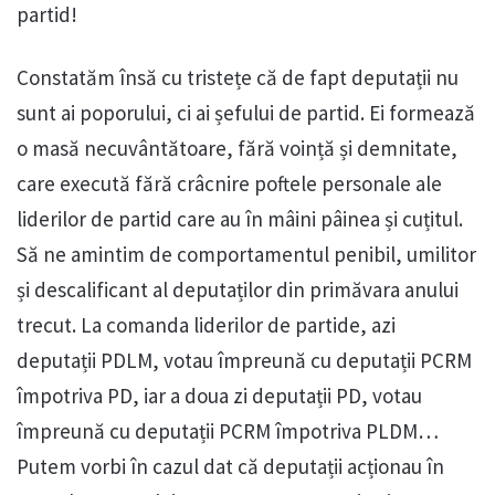
partid!
Constatăm însă cu tristețe că de fapt deputații nu
sunt ai poporului, ci ai șefului de partid. Ei formează
o masă necuvântătoare, fără voință și demnitate,
care execută fără crâcnire poftele personale ale
liderilor de partid care au în mâini pâinea și cuțitul.
Să ne amintim de comportamentul penibil, umilitor
și descalificant al deputaților din primăvara anului
trecut. La comanda liderilor de partide, azi
deputații PDLM, votau împreună cu deputații PCRM
împotriva PD, iar a doua zi deputații PD, votau
împreună cu deputații PCRM împotriva PLDM…
Putem vorbi în cazul dat că deputații acționau în