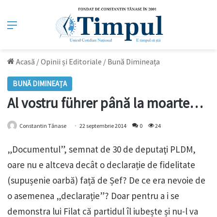
Meniu
Acasă
/
Opinii și Editoriale
/
Bună Dimineața
BUNĂ DIMINEAȚA
Al vostru führer până la moarte…
Constantin Tănase
22 septembrie 2014
0
24
„Documentul”, semnat de 30 de deputaţi PLDM,
oare nu e altceva decât o declarație de fidelitate
(supușenie oarbă) față de Șef? De ce era nevoie de
o asemenea „declarație”? Doar pentru a i se
demonstra lui Filat că partidul îl iubește și nu-l va