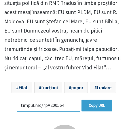
situaţia politică din RM”. Tradus în limba proștilor
acest mesaj înseamnă: EU sunt PLDM, EU sunt R.
Moldova, EU sunt Ștefan cel Mare, EU sunt Biblia,
EU sunt Dumnezeul vostru, neam de pitici
netrebnici ce sunteți! În genunchi, javre
tremurânde și fricoase. Pupați-mi talpa papucilor!
Nu ridicați capul, căci trec EU, mărețul, furtunosul
și nemuritorul – „al vostru fuhrer Vlad Filat”…
Filat
fracțiuni
popor
tradare
Copy URL