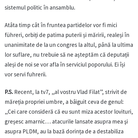
sistemul politic în ansamblu.
Atâta timp cât în fruntea partidelor vor fi mici
führeri, orbiți de patima puterii și măririi, realeși în
unanimitate de la un congres la altul, până la ultima
lor suflare, nu trebuie să ne așteptăm că deputații
aleși de noi se vor afla în serviciul poporului. Ei își
vor servi fuhrerii.
P.S.
Recent, la tv7, „al vostru Vlad Filat”, strivit de
măreția propriei umbre, a bâiguit ceva de genul:
„Cei care consideră că eu sunt miza acestor lovituri,
greșesc amarnic… atacurile lansate asupra mea şi
asupra PLDM, au la bază dorința de a destabiliza