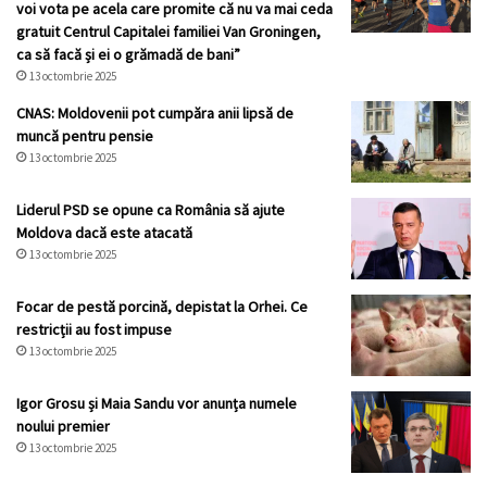
voi vota pe acela care promite că nu va mai ceda
gratuit Centrul Capitalei familiei Van Groningen,
ca să facă și ei o grămadă de bani”
13 octombrie 2025
CNAS: Moldovenii pot cumpăra anii lipsă de
muncă pentru pensie
13 octombrie 2025
Liderul PSD se opune ca România să ajute
Moldova dacă este atacată
13 octombrie 2025
Focar de pestă porcină, depistat la Orhei. Ce
restricții au fost impuse
13 octombrie 2025
Igor Grosu și Maia Sandu vor anunța numele
noului premier
13 octombrie 2025