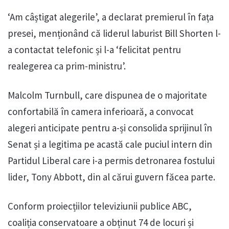
‘Am câștigat alegerile’, a declarat premierul în fața
presei, menționând că liderul laburist Bill Shorten l-
a contactat telefonic și l-a ‘felicitat pentru
realegerea ca prim-ministru’.
Malcolm Turnbull, care dispunea de o majoritate
confortabilă în camera inferioară, a convocat
alegeri anticipate pentru a-și consolida sprijinul în
Senat și a legitima pe acastă cale puciul intern din
Partidul Liberal care i-a permis detronarea fostului
lider, Tony Abbott, din al cărui guvern făcea parte.
Conform proiecțiilor televiziunii publice ABC,
coaliția conservatoare a obținut 74 de locuri și