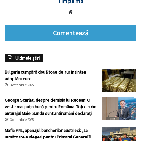
Timpul.md
Website
Comentează
Ultimele știri
Bulgaria cumpără două tone de aur înaintea
adoptării euro
13 octombrie 2025
George Scarlat, despre demisia lui Recean: O
veste mai puțin bună pentru România. Toți cei din
anturajul Maiei Sandu sunt antiromâni declarați
13 octombrie 2025
Mafia PNL, apanajul bancherilor austrieci: „La
următoarele alegeri pentru Primarul General îl