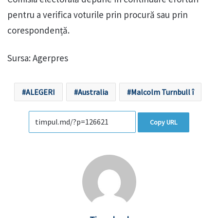
pentru a verifica voturile prin procură sau prin
corespondență.
Sursa: Agerpres
ALEGERI
Australia
Malcolm Turnbull î
Copy URL