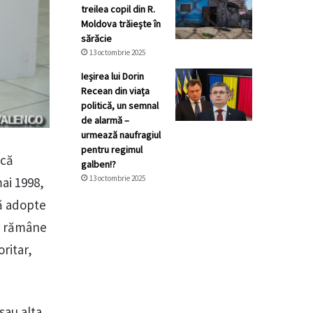
treilea copil din R.
Moldova trăiește în
sărăcie
13 octombrie 2025
Ieșirea lui Dorin
Recean din viața
politică, un semnal
de alarmă –
urmează naufragiul
pentru regimul
 că
galben!?
13 octombrie 2025
ai 1998,
să adopte
l, rămâne
oritar,
sau alta