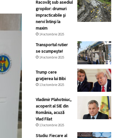
Racovăț sub asediul
gropilor: drumuri
impracticabile și
nervi întinși la
maxim
14 octombrie 2025
Transportul rutier
se scumpește!
14 octombrie 2025
Trump cere
grațierea lui Bibi
13 octombrie 2025
Vladimir Plahotniuc,
acoperit al SIE din
România, acuză
Vlad Filat
13 octombrie 2025
Studiu: Fiecare al