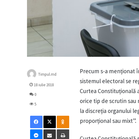
Precum s-a menționat în 
Timpul.md
sistemul electoral se r
18 iulie 2018
Curtea Constituțională 
0
orice tip de scrutin sa
5
la discreția organului le
Facebook
X
Odnoklassniki
proporțional sau mixt”.
Messenger
Distribuie prin mail
Tipărește
Curtea Constituțională r