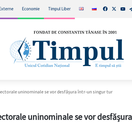
Facebook
X
You
Externe
Economie
Timpul Liber
electorale uninominale se vor desfășura într-un singur tur
lectorale uninominale se vor desfășura 