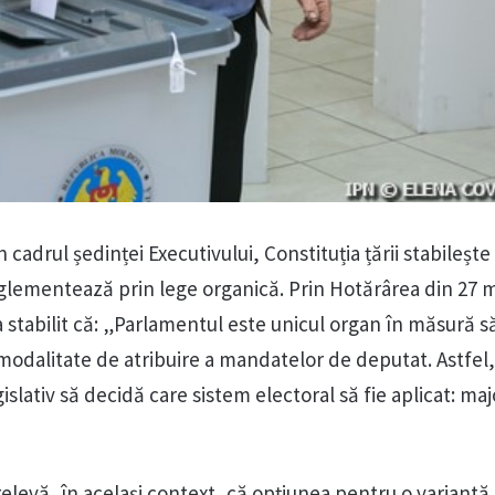
cadrul ședinței Executivului, Constituția țării stabilește
eglementează prin lege organică. Prin Hotărârea din 27 m
a stabilit că: „Parlamentul este unicul organ în măsură 
u modalitate de atribuire a mandatelor de deputat. Astfe
gislativ să decidă care sistem electoral să fie aplicat: maj
elevă, în același context, că opțiunea pentru o variantă 