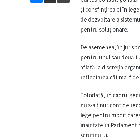
și consfințirea ei în leg
de dezvoltare a sistemul
pentru soluționare.
De asemenea, în jurispr
pentru unul sau două tur
aflată la discreția orga
reflectarea cât mai fidel
Totodată, în cadrul ședi
nu s-a ținut cont de rec
lege pentru modificarea
înaintate în Parlament 
scrutinului.