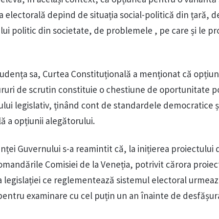
ea electorală depind de situația social-politică din țară, d
ui politic din societate, de problemele , pe care și le p
udența sa, Curtea Constituțională a menționat că opțiu
uri de scrutin constituie o chestiune de oportunitate po
nului legislativ, ținând cont de standardele democratice ș
ă a opțiunii alegătorului.
nței Guvernului s-a reamintit că, la inițierea proiectului 
omandările Comisiei de la Veneția, potrivit cărora proiec
 legislației ce reglementează sistemul electoral urmează
pentru examinare cu cel puțin un an înainte de desfășur