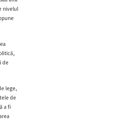
e nivelul
ropune
nea
litică,
i de
de lege,
tele de
 a fi
area