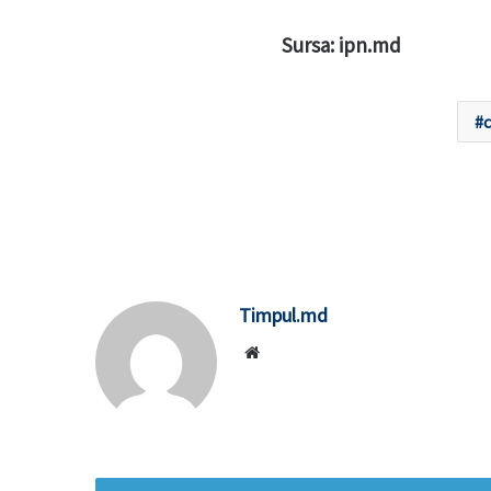
Sursa: ipn.md
c
Timpul.md
Website