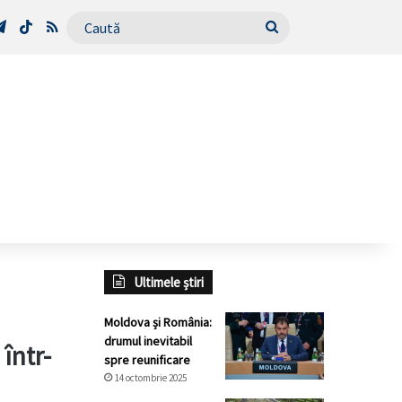
Tube
Telegram
TikTok
RSS
Caută
Ultimele știri
Moldova și România:
drumul inevitabil
într-
spre reunificare
14 octombrie 2025