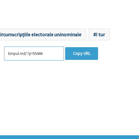
ircumscripțiile electorale uninominale
I tur
Copy URL