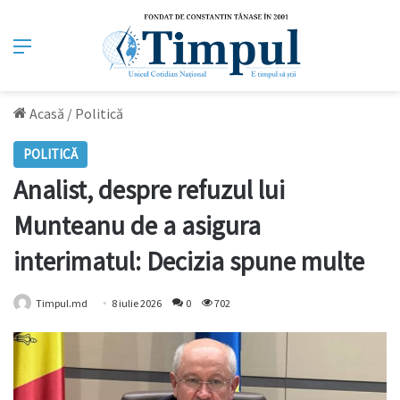
Meniu
Acasă
/
Politică
POLITICĂ
Analist, despre refuzul lui
Munteanu de a asigura
interimatul: Decizia spune multe
Timpul.md
8 iulie 2026
0
702