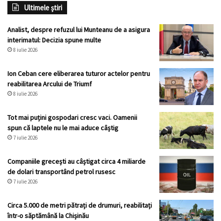
Ultimele știri
Analist, despre refuzul lui Munteanu de a asigura
interimatul: Decizia spune multe
8 iulie 2026
Ion Ceban cere eliberarea tuturor actelor pentru
reabilitarea Arcului de Triumf
8 iulie 2026
Tot mai puțini gospodari cresc vaci. Oamenii
spun că laptele nu le mai aduce câștig
7 iulie 2026
Companiile grecești au câștigat circa 4 miliarde
de dolari transportând petrol rusesc
7 iulie 2026
Circa 5.000 de metri pătrați de drumuri, reabilitați
într-o săptămână la Chișinău