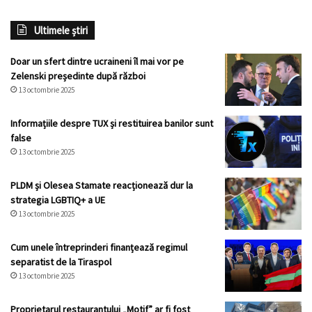
Ultimele știri
Doar un sfert dintre ucraineni îl mai vor pe
Zelenski președinte după război
13 octombrie 2025
Informațiile despre TUX și restituirea banilor sunt
false
13 octombrie 2025
PLDM și Olesea Stamate reacționează dur la
strategia LGBTIQ+ a UE
13 octombrie 2025
Cum unele întreprinderi finanțează regimul
separatist de la Tiraspol
13 octombrie 2025
Proprietarul restaurantului „Motif” ar fi fost