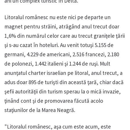
ani un complex turistic în Deltă.
Litoralul românesc nu este nici pe departe un
magnet pentru străini, atrăgând anul trecut doar
1,6% din numărul celor care au trecut graniţele ţării
şi s-au cazat în hoteluri. Au venit totuşi 5.155 de
germani, 4.229 de americani, 2.516 francezi, 2.180
de polonezi, 1.442 italieni şi 1.244 de ruşi. Mult
anunţatul charter israelian pe litoral, anul trecut, a
adus doar 895 de turişti din această ţară, chiar dacă
şefii autorităţii din turism sperau la o mică invazie,
ţinând cont şi de promovarea făcută acolo
staţiunilor de la Marea Neagră.
"Litoralul românesc, aşa cum este acum, este