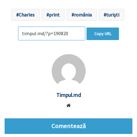
Charles
print
românia
turiști
Copy URL
Timpul.md
Website
Comentează