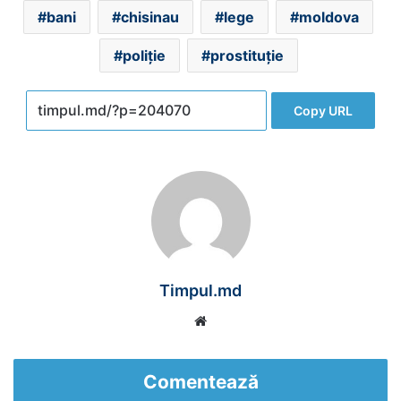
bani
chisinau
lege
moldova
poliție
prostituție
Copy URL
Timpul.md
Website
Comentează