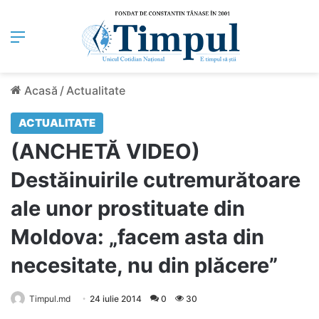
Meniu
Acasă
/
Actualitate
ACTUALITATE
(ANCHETĂ VIDEO)
Destăinuirile cutremurătoare
ale unor prostituate din
Moldova: „facem asta din
necesitate, nu din plăcere”
Timpul.md
24 iulie 2014
0
30