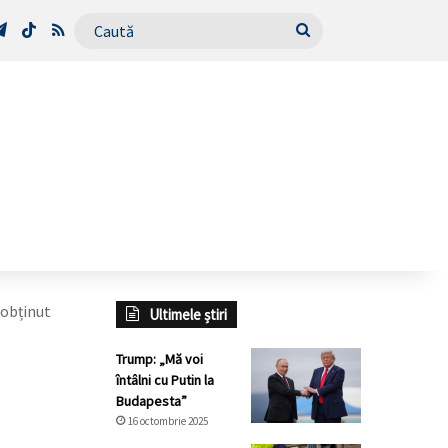
Tube
Telegram
TikTok
RSS
Caută
 obținut
Ultimele știri
Trump: „Mă voi
întâlni cu Putin la
Budapesta”
16 octombrie 2025