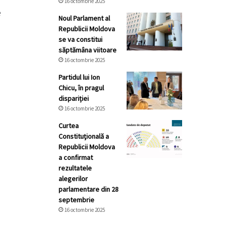
16 octombrie 2025
e
Noul Parlament al
Republicii Moldova
se va constitui
săptămâna viitoare
16 octombrie 2025
Partidul lui Ion
Chicu, în pragul
dispariției
16 octombrie 2025
Curtea
Constituţională a
Republicii Moldova
a confirmat
rezultatele
alegerilor
parlamentare din 28
septembrie
16 octombrie 2025