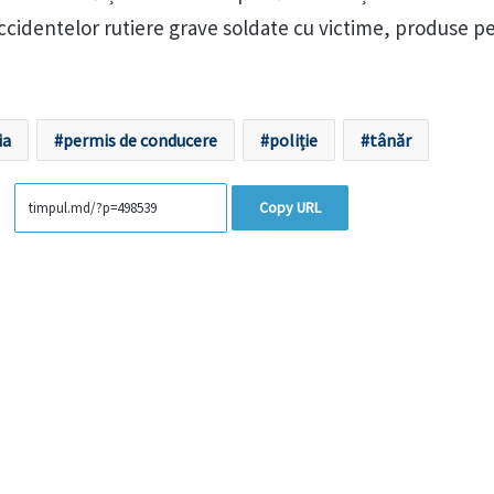
accidentelor rutiere grave soldate cu victime, produse p
ia
permis de conducere
poliție
tânăr
Copy URL