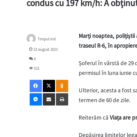
condus cu 197 km/h: A obținut
Marți noaptea, polițișt
Timpul.md
traseul R-6, în apropier
23 august 2023
0
Șoferul în vârstă de 29 d
521
permisul în luna iunie c
Facebook
X
Odnoklassniki
Ulterior, acesta a fost 
Messenger
Distribuie prin mail
Tipărește
termen de 60 de zile.
Reiterăm că
Viața are pr
Depășirea limitelor lega