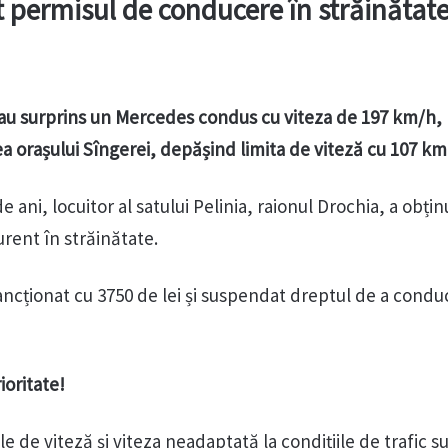
 permisul de conducere în străinătat
ii au surprins un Mercedes condus cu viteza de 197 km/h,
ea orașului Sîngerei, depășind limita de viteză cu 107 km
e ani, locuitor al satului Pelinia, raionul Drochia, a obțin
urent în străinătate.
sancționat cu 3750 de lei și suspendat dreptul de a cond
ioritate!
le de viteză și viteza neadaptată la condițiile de trafic s