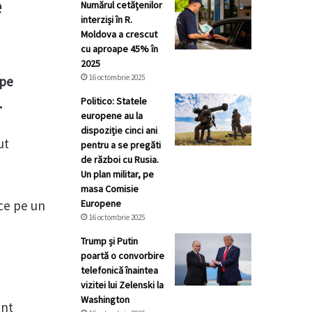
e
Numărul cetățenilor
interziși în R.
Moldova a crescut
cu aproape 45% în
2025
16 octombrie 2025
 pe
Politico: Statele
.
europene au la
dispoziție cinci ani
ut
pentru a se pregăti
de război cu Rusia.
Un plan militar, pe
masa Comisie
uce pe un
Europene
16 octombrie 2025
Trump și Putin
poartă o convorbire
telefonică înaintea
vizitei lui Zelenski la
Washington
unt