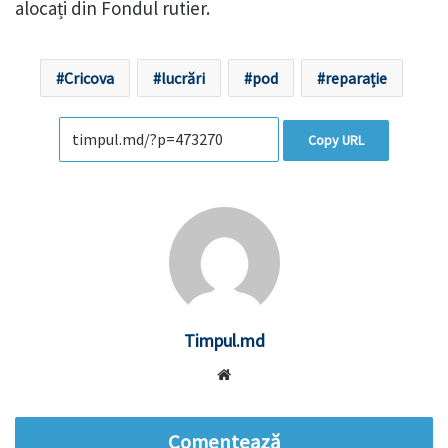
alocați din Fondul rutier.
Cricova
lucrări
pod
reparație
Copy URL
Timpul.md
Website
Comentează