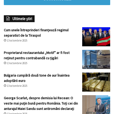
Ultimele știri
Cum unele întreprinderi finanțează regimul
separatist de la Tiraspol
13 octombrie 2025
Proprietarul restaurantului „Motif” ar fi fost
reținut pentru contrabandă cu țigări
13 octombrie 2025
Bulgaria cumpără două tone de aur înaintea
adoptării euro
13 octombrie 2025
George Scarlat, despre demisia lui Recean: O
veste mai puțin bună pentru România. Toți cei din
anturajul Maiei Sandu sunt antiromâni declarați
13 octombrie 2025