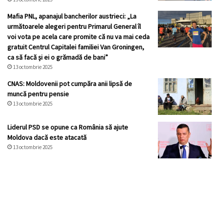
Mafia PNL, apanajul bancherilor austrieci: „La
următoarele alegeri pentru Primarul General îl
voi vota pe acela care promite că nu va mai ceda
gratuit Centrul Capitalei familiei Van Groningen,
ca să facă și ei o grămadă de bani”
13 octombrie 2025
CNAS: Moldovenii pot cumpăra anii lipsă de
muncă pentru pensie
13 octombrie 2025
Liderul PSD se opune ca România să ajute
Moldova dacă este atacată
13 octombrie 2025