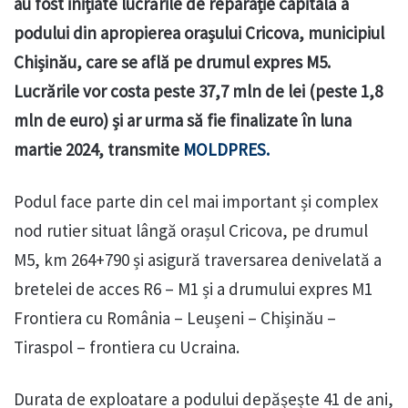
au fost inițiate lucrările de reparație capitală a
podului din apropierea orașului Cricova, municipiul
Chișinău, care se află pe drumul expres M5.
Lucrările vor costa peste 37,7 mln de lei (peste 1,8
mln de euro) și ar urma să fie finalizate în luna
martie 2024, transmite
MOLDPRES.
Podul face parte din cel mai important și complex
nod rutier situat lângă orașul Cricova, pe drumul
M5, km 264+790 și asigură traversarea denivelată a
bretelei de acces R6 – M1 și a drumului expres M1
Frontiera cu România – Leușeni – Chișinău –
Tiraspol – frontiera cu Ucraina.
Durata de exploatare a podului depășește 41 de ani,