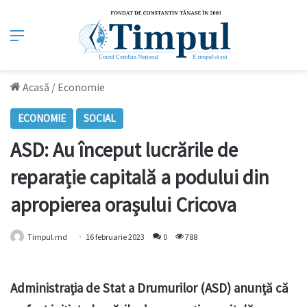
Meniu
Acasă
/
Economie
ECONOMIE
SOCIAL
ASD: Au început lucrările de
reparație capitală a podului din
apropierea orașului Cricova
Timpul.md
16 februarie 2023
0
788
Administrația de Stat a Drumurilor (ASD) anunță că