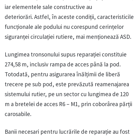
iar elementele sale constructive au
deteriorări. Astfel, în aceste condiții, caracteristicile
funcționale ale podului nu corespund cerințelor
siguranței circulației rutiere, mai menționează ASD.
Lungimea tronsonului supus reparației constituie
274,58 m, inclusiv rampa de acces până la pod.
Totodată, pentru asigurarea înălțimii de liberă
trecere pe sub pod, este prevăzută reamenajarea
sistemului rutier, pe un sector cu lungimea de 120
m a bretelei de acces R6 – M1, prin coborârea părții
carosabile.
Banii necesari pentru lucrările de reparație au fost