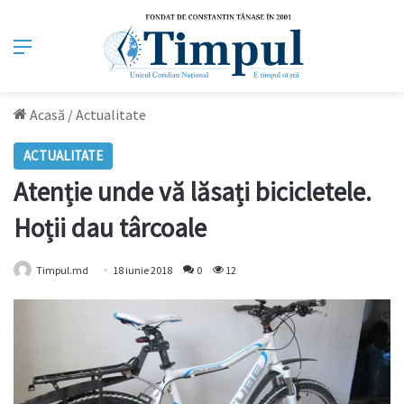
Meniu
Acasă
/
Actualitate
ACTUALITATE
Atenție unde vă lăsați bicicletele.
Hoții dau târcoale
Timpul.md
18 iunie 2018
0
12