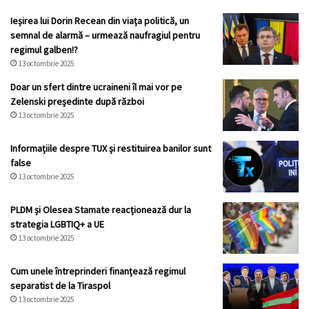
Ieșirea lui Dorin Recean din viața politică, un
semnal de alarmă – urmează naufragiul pentru
regimul galben!?
13 octombrie 2025
Doar un sfert dintre ucraineni îl mai vor pe
Zelenski președinte după război
13 octombrie 2025
Informațiile despre TUX și restituirea banilor sunt
false
13 octombrie 2025
PLDM și Olesea Stamate reacționează dur la
strategia LGBTIQ+ a UE
13 octombrie 2025
Cum unele întreprinderi finanțează regimul
separatist de la Tiraspol
13 octombrie 2025