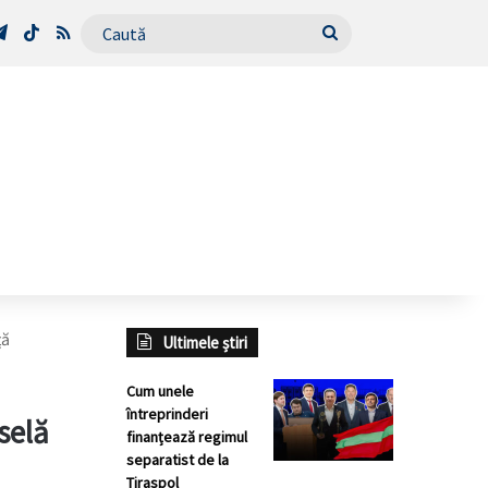
Tube
Telegram
TikTok
RSS
Caută
ţă
Ultimele știri
Cum unele
întreprinderi
selă
finanțează regimul
separatist de la
Tiraspol