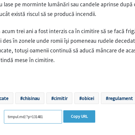
nu lase pe morminte lumânări sau candele aprinse după 
ucât există riscul să se producă incendii.
cum trei ani a fost interzis ca în cimitire să se facă frig
i des în zonele unde romii îşi pomeneau rudele decedat
ucate, totuşi oamenii continuă să aducă mâncare de aca
întindă mese în cimitire.
cate
chisinau
cimitir
obicei
regulament
Copy URL