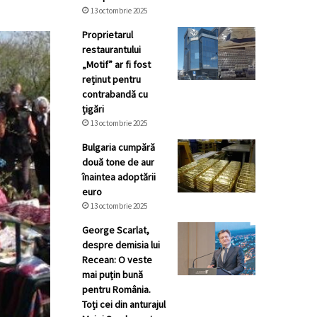
13 octombrie 2025
Proprietarul
restaurantului
„Motif” ar fi fost
reținut pentru
contrabandă cu
țigări
13 octombrie 2025
Bulgaria cumpără
două tone de aur
înaintea adoptării
euro
13 octombrie 2025
George Scarlat,
despre demisia lui
Recean: O veste
mai puțin bună
pentru România.
Toți cei din anturajul