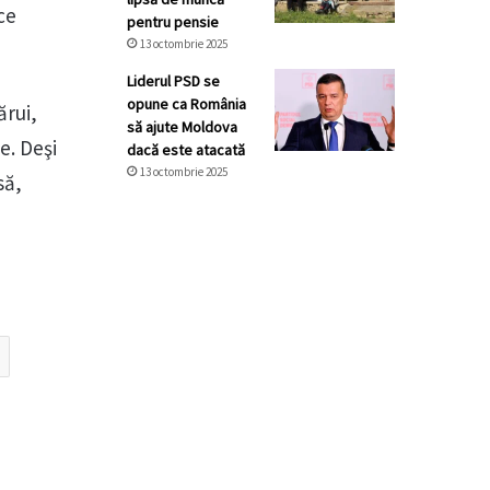
ce
pentru pensie
13 octombrie 2025
Liderul PSD se
opune ca România
ărui,
să ajute Moldova
e. Deşi
dacă este atacată
13 octombrie 2025
să,