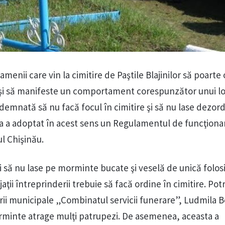
menii care vin la cimitire de Paştile Blajinilor să poarte 
şi să manifeste un comportament corespunzător unui lo
ndemnată să nu facă focul în cimitire şi să nu lase dezord
ea a adoptat în acest sens un Regulamentul de funcţiona
ul Chişinău.
să nu lase pe morminte bucate şi veselă de unică folos
aţii întreprinderii trebuie să facă ordine în cimitire. Potr
rii municipale „Combinatul servicii funerare”, Ludmila B
minte atrage mulţi patrupezi. De asemenea, aceasta a