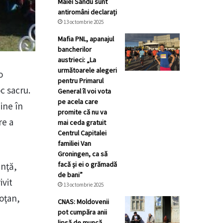
Maiei Sandu sunt
antiromâni declarați
13 octombrie 2025
Mafia PNL, apanajul
bancherilor
austrieci: „La
următoarele alegeri
o
pentru Primarul
c sacru.
General îl voi vota
pe acela care
ine în
promite că nu va
re a
mai ceda gratuit
Centrul Capitalei
familiei Van
Groningen, ca să
facă și ei o grămadă
inţă,
de bani”
ivit
13 octombrie 2025
oţan,
CNAS: Moldovenii
pot cumpăra anii
lipsă de muncă