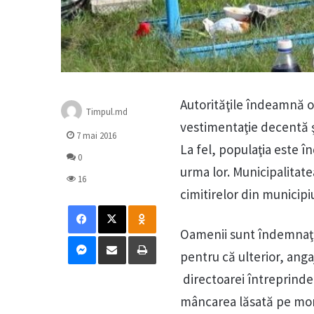
Autorităţile îndeamnă oa
Timpul.md
vestimentaţie decentă 
7 mai 2016
La fel, populaţia este î
0
urma lor. Municipalitat
16
cimitirelor din municipi
Facebook
X
Odnoklassniki
Oamenii sunt îndemnaţi 
Messenger
Distribuie prin mail
Tipărește
pentru că ulterior, angaj
directoarei întreprinde
mâncarea lăsată pe mor