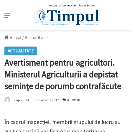
Meniu
Acasă
/
Actualitate
ACTUALITATE
Avertisment pentru agricultori.
Ministerul Agriculturii a depistat
semințe de porumb contrafăcute
Timpul.md
25 martie 2017
0
10
În cadrul inspecției, membrii grupului de lucru au
avut ca sarcină verificarea și monitorizarea