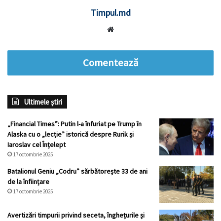
Timpul.md
Website
Comentează
Ultimele știri
„Financial Times”: Putin l-a înfuriat pe Trump în
Alaska cu o „lecție” istorică despre Rurik și
Iaroslav cel Înțelept
17 octombrie 2025
Batalionul Geniu „Codru” sărbătorește 33 de ani
de la înființare
17 octombrie 2025
Avertizări timpurii privind seceta, înghețurile și