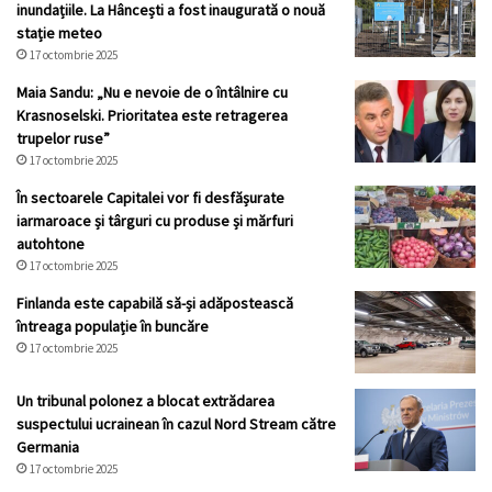
inundațiile. La Hâncești a fost inaugurată o nouă
stație meteo
17 octombrie 2025
Maia Sandu: „Nu e nevoie de o întâlnire cu
Krasnoselski. Prioritatea este retragerea
trupelor ruse”
17 octombrie 2025
În sectoarele Capitalei vor fi desfășurate
iarmaroace și târguri cu produse și mărfuri
autohtone
17 octombrie 2025
Finlanda este capabilă să-și adăpostească
întreaga populație în buncăre
17 octombrie 2025
Un tribunal polonez a blocat extrădarea
suspectului ucrainean în cazul Nord Stream către
Germania
17 octombrie 2025