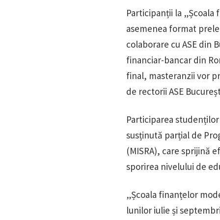
Participanții la „Școala
asemenea format prelege
colaborare cu ASE din Bu
financiar-bancar din R
final, masteranzii vor 
de rectorii ASE Bucureșt
Participarea studențilo
susținută parțial de Pr
(MISRA), care sprijină e
sporirea nivelului de ed
„Școala finanțelor mode
lunilor iulie și septembr