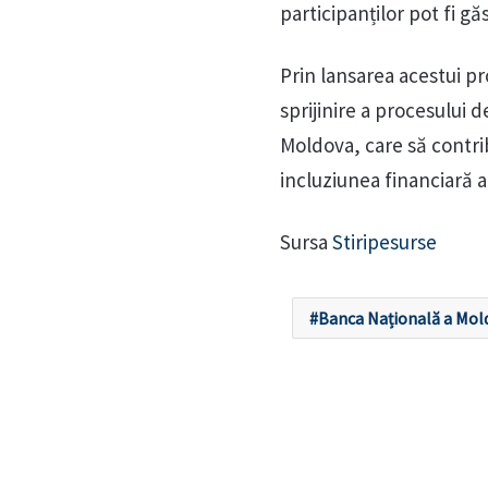
participanților pot fi g
Prin lansarea acestui pro
sprijinire a procesului 
Moldova, care să contribu
incluziunea financiară a
Sursa
Stiripesurse
Banca Națională a Mol