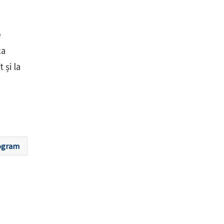
e
ca
 și la
ogram