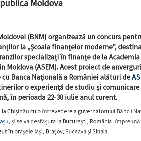
epublica Moldova
Moldovei (BNM) organizează un concurs pentr
anților la „Școala finanțelor moderne”, destina
anzilor specializați în finanțe de la Academia
in Moldova (ASEM). Acest proiect de anvergur
re cu Banca Națională a României alături de
AS
 tinerilor o experiență de studiu și comunicare
, în perioada 22-30 iulie anul curent.
 la Chișinău cu o întrevedere a guvernatorului Băncii Na
așu
, și se va desfășura la București, România, împreună
t în orașele Iași, Brașov, Suceava și Sinaia.