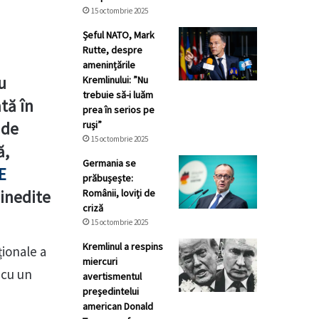
15 octombrie 2025
Șeful NATO, Mark
Rutte, despre
amenințările
u
Kremlinului: ”Nu
trebuie să-i luăm
tă în
prea în serios pe
 de
ruși”
15 octombrie 2025
ă,
Germania se
E
prăbușește:
 inedite
Românii, loviți de
criză
15 octombrie 2025
Kremlinul a respins
ționale a
miercuri
 cu un
avertismentul
preşedintelui
american Donald