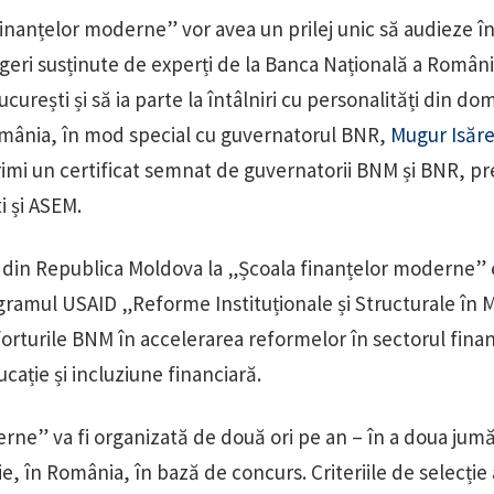
 finanțelor moderne” vor avea un prilej unic să audieze î
ri susținute de experți de la Banca Națională a Români
curești și să ia parte la întâlniri cu personalități din do
omânia, în mod special cu guvernatorul BNR,
Mugur Isăr
primi un certificat semnat de guvernatorii BNM și BNR, p
i și ASEM.
r din Republica Moldova la „Școala finanțelor moderne” 
ogramul USAID „Reforme Instituționale și Structurale în
forturile BNM în accelerarea reformelor în sectorul finan
ucație și incluziune financiară.
rne” va fi organizată de două ori pe an – în a doua jumă
ie, în România, în bază de concurs. Criteriile de selecție 