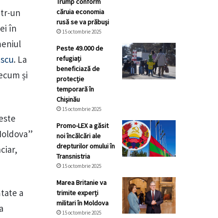
Trump conform
ntr-un
căruia economia
rusă se va prăbuşi
ei în
15 octombrie 2025
meniul
Peste 49.000 de
escu
. La
refugiați
beneficiază de
recum și
protecție
temporară în
Chișinău
15 octombrie 2025
este
Promo-LEX a găsit
 Moldova”
noi încălcări ale
drepturilor omului în
ciar,
Transnistria
15 octombrie 2025
Marea Britanie va
tate a
trimite experți
militari în Moldova
a
15 octombrie 2025