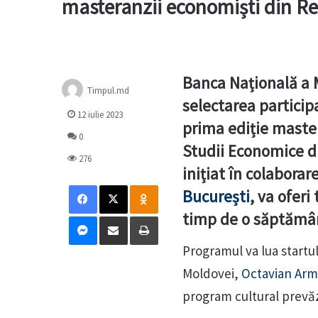
masteranzii economiști din R
Banca Națională a 
Timpul.md
selectarea particip
12 iulie 2023
prima ediție master
0
Studii Economice d
276
inițiat în colabora
Facebook
X
Odnoklassniki
București
, va oferi
Messenger
Distribuie prin mail
Tipărește
timp de o săptămână
Programul va lua startul
Moldovei,
Octavian Arm
program cultural prevăzu