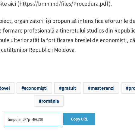
ăsite aici (https://bnm.md/files/Procedura.pdf).
iect, organizatorii își propun să intensifice eforturile d
de formare profesională a tineretului studios din Republi
ie ulterior atât la fortificarea breslei de economiști, cât
 cetățenilor Republicii Moldova.
dovei
economiști
gratuit
masteranzi
pr
românia
Copy URL