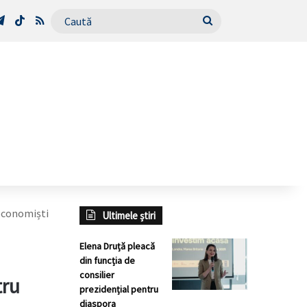
Tube
Telegram
TikTok
RSS
Caută
economiști
Ultimele știri
Elena Druță pleacă
din funcția de
consilier
tru
prezidențial pentru
diaspora