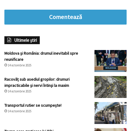
Comentează
Ultimele știri
Moldova și România: drumul inevitabil spre
reunificare
14 octombrie 2025
Racovăț sub asediul gropilor: drumuri
impracticabile și nervi întinși la maxim
14 octombrie 2025
Transportul rutier se scumpește!
14 octombrie 2025