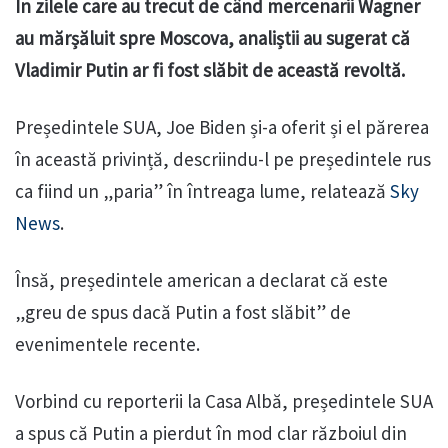
În zilele care au trecut de când mercenarii Wagner
au mărșăluit spre Moscova, analiștii au sugerat că
Vladimir Putin ar fi fost slăbit de această revoltă.
Președintele SUA, Joe Biden și-a oferit și el părerea
în această privință, descriindu-l pe președintele rus
ca fiind un „paria” în întreaga lume, relatează
Sky
News
.
Însă, președintele american a declarat că este
„greu de spus dacă Putin a fost slăbit” de
evenimentele recente.
Vorbind cu reporterii la Casa Albă, președintele SUA
a spus că Putin a pierdut în mod clar războiul din