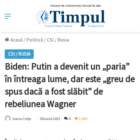
Meniu
Acasă
/
Politică
/
CSI / Rusia
CSI / RUSIA
Biden: Putin a devenit un „paria”
în întreaga lume, dar este „greu de
spus dacă a fost slăbit” de
rebeliunea Wagner
Ioana Crețu
28 iunie 2023
0
1.449