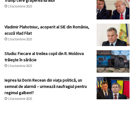
Trump cere grațierea lui Bibi
13 octombrie 2025
Vladimir Plahotniuc, acoperit al SIE din România,
acuză Vlad Filat
13 octombrie 2025
Studiu: Fiecare al treilea copil din R. Moldova
trăiește în sărăcie
13 octombrie 2025
Ieșirea lui Dorin Recean din viața politică, un
semnal de alarmă – urmează naufragiul pentru
regimul galben!?
13 octombrie 2025