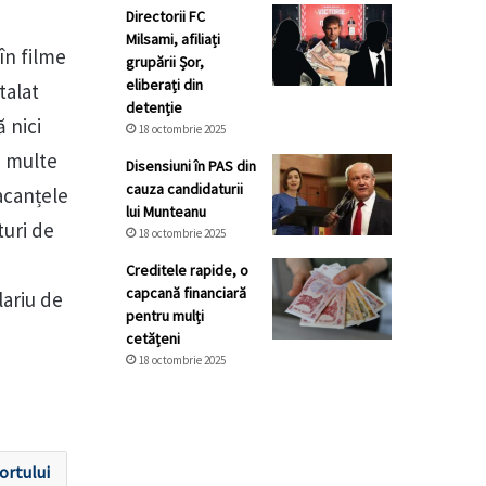
Directorii FC
Milsami, afiliați
în filme
grupării Șor,
eliberați din
talat
detenție
 nici
18 octombrie 2025
i multe
Disensiuni în PAS din
cauza candidaturii
acanțele
lui Munteanu
turi de
18 octombrie 2025
Creditele rapide, o
capcană financiară
lariu de
pentru mulți
cetățeni
18 octombrie 2025
ortului