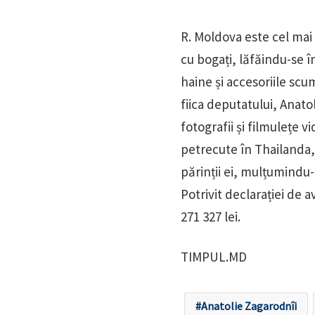
R. Moldova este cel mai 
cu bogați, lăfăindu-se în
haine și accesoriile scu
fiica deputatului, Anato
fotografii și filmulețe 
petrecute în Thailanda,
părinții ei, mulțumindu-
Potrivit declarației de 
271 327 lei.
TIMPUL.MD
Anatolie Zagarodnîi