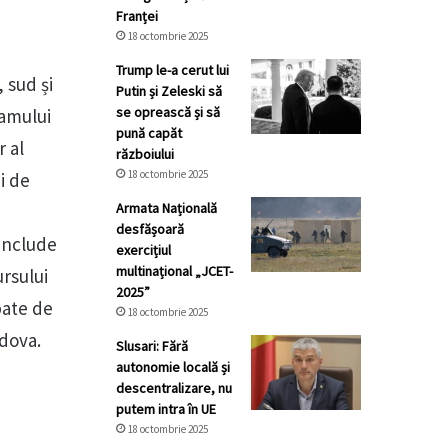
Franței
18 octombrie 2025
Trump le-a cerut lui
 sud și
Putin și Zeleski să
se oprească și să
ramului
pună capăt
r al
războiului
18 octombrie 2025
i de
Armata Națională
desfășoară
 include
exercițiul
multinațional „JCET-
ursului
2025”
obate de
18 octombrie 2025
ldova.
Slusari: Fără
autonomie locală și
descentralizare, nu
putem intra în UE
18 octombrie 2025