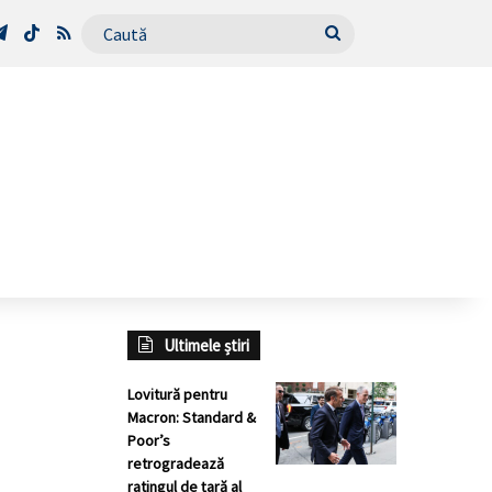
Tube
Telegram
TikTok
RSS
Caută
Ultimele știri
Lovitură pentru
Macron: Standard &
Poor’s
retrogradează
ratingul de țară al