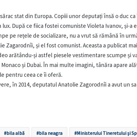
sărac stat din Europa. Copiii unor deputați însă o duc ca 
 lux. După ce fiica fostei comuniste Violeta Ivanov, și-a e
mpe pe rețele de socializare, nu a vrut să rămână în urmă
lie Zagarodnîi, și el fost comunist. Aceasta a publicat ma
video arătându-și astfel piesele vestimentare scumpe și v
 Monaco și Dubai. În mai multe imagini, tânăra apare ală
le pentru ceea ce îi oferă.
avere, în 2014, deputatul Anatolie Zagorodnîi a avut un sa
bila albă
bila neagra
Ministerului Tineretului și Sp