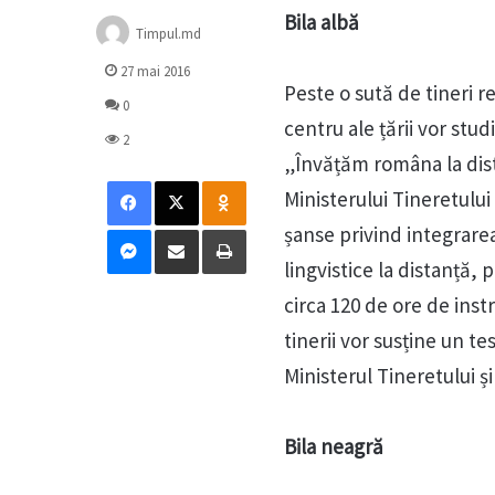
Bila albă
Timpul.md
27 mai 2016
Peste o sută de tineri r
0
centru ale țării vor stu
2
„Învățăm româna la dista
Facebook
X
Odnoklassniki
Ministerului Tineretului 
Messenger
Distribuie prin mail
Tipărește
șanse privind integrarea 
lingvistice la distanță,
circa 120 de ore de instr
tinerii vor susține un te
Ministerul Tineretului ș
Bila neagră