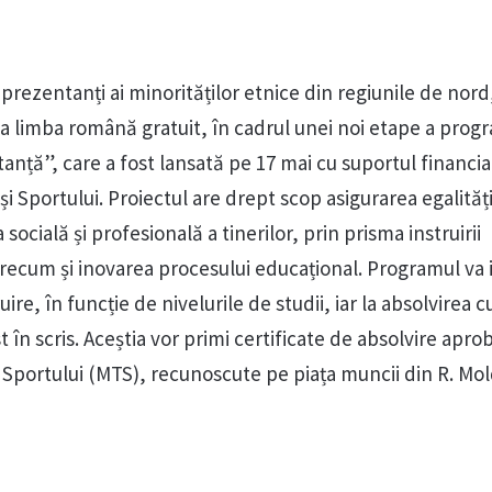
eprezentanți ai minorităților etnice din regiunile de nord,
dia limba română gratuit, în cadrul unei noi etape a prog
nță”, care a fost lansată pe 17 mai cu suportul financia
și Sportului. Proiectul are drept scop asigurarea egalități
socială și profesională a tinerilor, prin prisma instruirii
 precum și inovarea procesului educațional. Programul va
uire, în funcție de nivelurile de studii, iar la absolvirea c
st în scris. Aceștia vor primi certificate de absolvire apr
i Sportului (MTS), recunoscute pe piața muncii din R. Mo