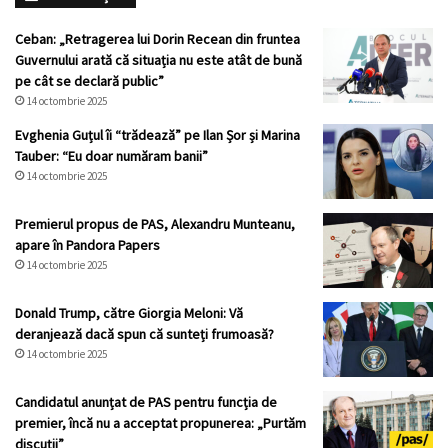
Ceban: „Retragerea lui Dorin Recean din fruntea
Guvernului arată că situația nu este atât de bună
pe cât se declară public”
14 octombrie 2025
Evghenia Guțul îi “trădează” pe Ilan Șor și Marina
Tauber: “Eu doar număram banii”
14 octombrie 2025
Premierul propus de PAS, Alexandru Munteanu,
apare în Pandora Papers
14 octombrie 2025
Donald Trump, către Giorgia Meloni: Vă
deranjează dacă spun că sunteți frumoasă?
14 octombrie 2025
Candidatul anunțat de PAS pentru funcția de
premier, încă nu a acceptat propunerea: „Purtăm
discuții”