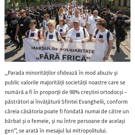
„Parada minorităților sfidează în mod abuziv şi
public valorile majorității societății noastre care se
numără a fi în proporții de 98% creștini ortodocși –
păstrători ai învățăturii Sfintei Evanghelii, conform
căreia căsătoria poate fi fondată numai de către un
bărbat și o femeie, și nu între persoane de același
gen”, se arată în mesajul lui mitropolitului.