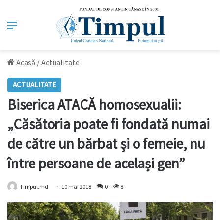
Meniu
Acasă
/
Actualitate
ACTUALITATE
Biserica ATACĂ homosexualii:
„Căsătoria poate fi fondată numai
de către un bărbat și o femeie, nu
între persoane de același gen”
Timpul.md
10 mai 2018
0
8