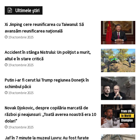
Ultimele știri
Xi Jinping cere reunificarea cu Taiwanul: Să
avansăm reunificarea națională
19 octombrie 2025
Accident în stânga Nistrului: Un polițist a murit,
altul e în stare critică
19 octombrie 2025
Putin i-ar fi cerut lui Trump regiunea Donețk în
schimbul păcii
19 octombrie 2025
Novak Djokovic, despre copilăria marcată de
război și neajunsuri: „Toată averea noastră era 10
dolari”
19 octombrie 2025
Jaf în 7 minute la muzeul Luvru: Au fost furate