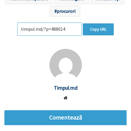
procurori
Copy URL
Timpul.md
Website
Comentează