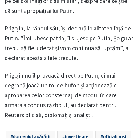
pe cei doi înalţi oficiali militari, despre care se ştie
că sunt apropiaţi ai lui Putin.
Prigojin, la rândul său, îşi declară loialitatea faţă de
Putin. ”Îmi iubesc patria, îl slujesc pe Putin, Şoigu ar
trebui să fie judecat şi vom continua să luptăm”, a
declarat acesta zilele trecute.
Prigojin nu îl provoacă direct pe Putin, ci mai
degrabă joacă un rol de bufon şi acţionează cu
aprobarea celor consternaţi de modul în care
armata a condus războiul, au declarat pentru
Reuters oficiali, diplomaţi şi analişti.
domeniul apărării
investigare
oficiali ruși