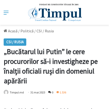
Meniu
Acasă
/
Politică
/
CSI / Rusia
CSI / RUSIA
„Bucătarul lui Putin” le cere
procurorilor să-i investigheze pe
înalţii oficiali ruşi din domeniul
apărării
Timpul.md
31 mai 2023
0
1.536