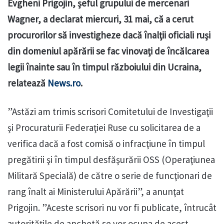
Evgheni Prigojin, şeful grupului de mercenari
Wagner, a declarat miercuri, 31 mai, că a cerut
procurorilor să investigheze dacă înalţii oficiali ruşi
din domeniul apărării se fac vinovaţi de încălcarea
legii înainte sau în timpul războiului din Ucraina,
relatează
News.ro
.
”Astăzi am trimis scrisori Comitetului de Investigaţii
şi Procuraturii Federaţiei Ruse cu solicitarea de a
verifica dacă a fost comisă o infracţiune în timpul
pregătirii şi în timpul desfăşurării OSS (Operaţiunea
Militară Specială) de către o serie de funcţionari de
rang înalt ai Ministerului Apărării”, a anunţat
Prigojin. ”Aceste scrisori nu vor fi publicate, întrucât
autorităţile de anchetă se vor ocupa de acest