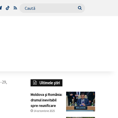
Tube
Telegram
TikTok
RSS
Caută
G-29,
Ultimele știri
Moldova și România:
drumul inevitabil
spre reunificare
14 octombrie 2025