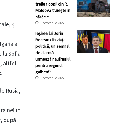
treilea copil din R.
Moldova trăiește în
sărăcie
ale, şi
13 octombrie 2025
Ieșirea lui Dorin
Recean din viața
lgaria a
politică, un semnal
 la Sofia
de alarmă –
urmează naufragiul
 altfel
pentru regimul
galben!?
.
13 octombrie 2025
de Rusia,
rainei în
r, după