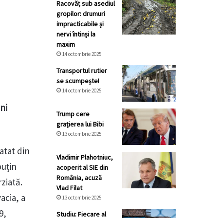
Racovăț sub asediul
gropilor: drumuri
impracticabile și
nervi întinși la
maxim
14 octombrie 2025
Transportul rutier
se scumpește!
14 octombrie 2025
ni
Trump cere
grațierea lui Bibi
13 octombrie 2025
atat din
Vladimir Plahotniuc,
puţin
acoperit al SIE din
România, acuză
ziată.
Vlad Filat
acia, a
13 octombrie 2025
9,
Studiu: Fiecare al