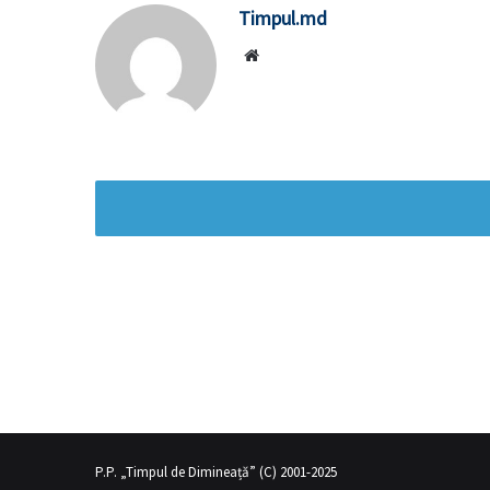
Timpul.md
Website
ının üvey annesi gibi
sex hikayeleri
olduğunu fark eden genç adam s
P.P. „Timpul de Dimineață” (C) 2001-2025