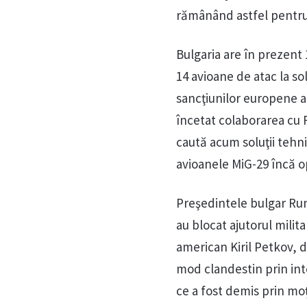
rămânând astfel pentru
Bulgaria are în prezent 
14 avioane de atac la so
sancţiunilor europene ap
încetat colaborarea cu 
caută acum soluţii tehn
avioanele MiG-29 încă op
Preşedintele bulgar Rume
au blocat ajutorul milit
american Kiril Petkov, d
mod clandestin prin int
ce a fost demis prin mo