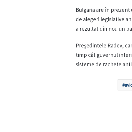
Bulgaria are în prezent 
de alegeri legislative ant
a rezultat din nou un p
Preşedintele Radev, care
timp cât guvernul interi
sisteme de rachete antia
avi