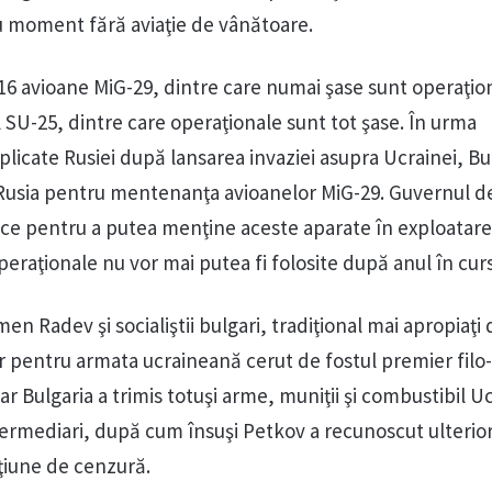
 moment fără aviaţie de vânătoare.
16 avioane MiG-29, dintre care numai şase sunt operaţion
l SU-25, dintre care operaţionale sunt tot şase. În urma
licate Rusiei după lansarea invaziei asupra Ucrainei, Bu
Rusia pentru mentenanţa avioanelor MiG-29. Guvernul de
ice pentru a putea menţine aceste aparate în exploatare,
eraţionale nu vor mai putea fi folosite după anul în curs
n Radev şi socialiştii bulgari, tradiţional mai apropiaţi 
ar pentru armata ucraineană cerut de fostul premier filo-
ar Bulgaria a trimis totuşi arme, muniţii şi combustibil Uc
ermediari, după cum însuşi Petkov a recunoscut ulterio
ţiune de cenzură.