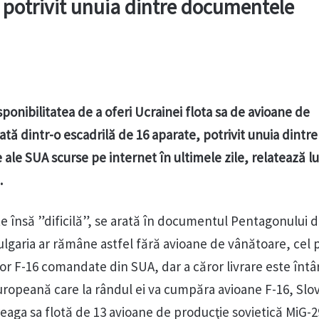
 potrivit unuia dintre documentele
sponibilitatea de a oferi Ucrainei flota sa de avioane de
tă dintr-o escadrilă de 16 aparate, potrivit unuia dintre
ale SUA scurse pe internet în ultimele zile, relatează lu
.
 însă ”dificilă”, se arată în documentul Pentagonului d
ulgaria ar rămâne astfel fără avioane de vânătoare, cel 
or F-16 comandate din SUA, dar a căror livrare este întâr
europeană care la rândul ei va cumpăra avioane F-16, Slov
eaga sa flotă de 13 avioane de producţie sovietică MiG-2