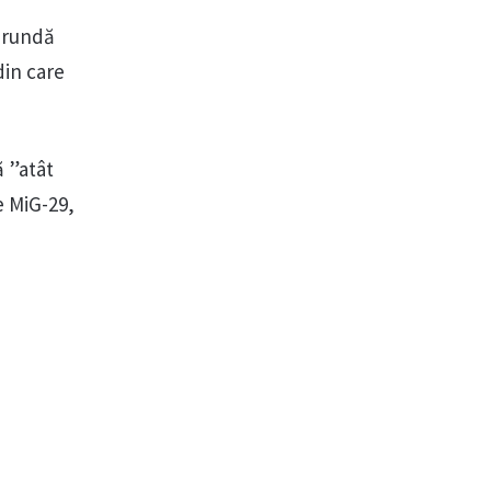
ă rundă
 din care
ă ”atât
e MiG-29,