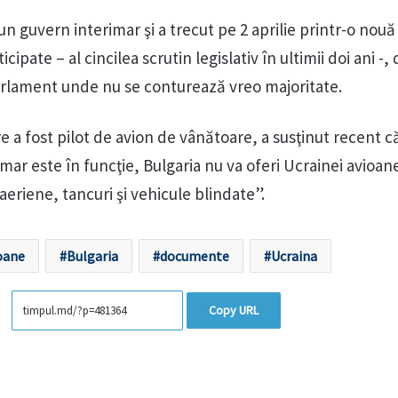
un guvern interimar şi a trecut pe 2 aprilie printr-o nou
icipate – al cincilea scrutin legislativ în ultimii doi ani -,
arlament unde nu se conturează vreo majoritate.
 a fost pilot de avion de vânătoare, a susţinut recent c
mar este în funcţie, Bulgaria nu va oferi Ucrainei avioan
eriene, tancuri şi vehicule blindate”.
oane
Bulgaria
documente
Ucraina
Copy URL