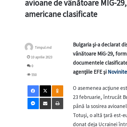
avioane de vânătoare MIG-29,
americane clasificate
Bulgaria şi-a declarat di
Timpul.md
vânătoare MiG-29, forma
10 aprilie 2023
documentele clasificate 
0
agenţiile EFE şi
Novinite
550
Facebook
X
Odnoklassniki
O asemenea acţiune este
23 februarie, întrucât B
Messenger
Distribuie prin mail
Tipărește
până la sosirea avioanel
Totuşi, o altă ţară est-
donat deja Ucrainei într