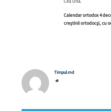
Cea Una.
Calendar ortodox 4 dece
creştinii ortodocşi, cu 
Timpul.md
Website