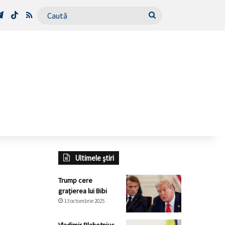
Tube
Telegram
TikTok
RSS
Caută
Ultimele știri
Trump cere
grațierea lui Bibi
13 octombrie 2025