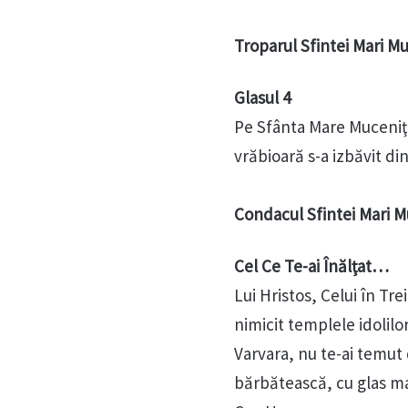
Troparul Sfintei Mari M
Glasul 4
Pe Sfânta Mare Muceniţă 
vrăbioară s-a izbăvit din
Condacul Sfintei Mari M
Cel Ce Te-ai Înălţat…
Lui Hristos, Celui în Tr
nimicit templele idolilo
Varvara, nu te-ai temut 
bărbătească, cu glas m