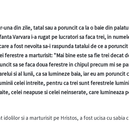
-una din zile, tatal sau a poruncit ca la o baie din palatu
anta Varvara i-a rugat pe lucratori sa faca trei, in numel
are a fost nevoita sa-i raspunda tatalui de ce a poruncit
rei ferestre a marturisit: "Mai bine este sa fie trei decat d
uncit sa se faca doua ferestre in chipul precum mi se par
arelui si al lunii, ca sa lumineze baia, iar eu am poruncit c
luminii celei intreite, pentru ca trei sunt ferestrele lumini
ite, celei neapuse si celei neinserate, care lumineaza p
 idolilor si a marturisit pe Hristos, a fost ucisa cu sabia 