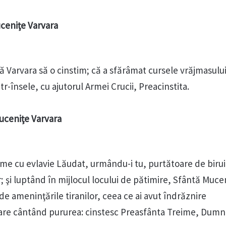
uceniţe Varvara
Varvara să o cinstim; că a sfărâmat cursele vrăjmasului 
tr-însele, cu ajutorul Armei Crucii, Preacinstita.
uceniţe Varvara
eime cu evlavie Lăudat, urmându-i tu, purtătoare de birui
r; şi luptând în mijlocul locului de pătimire, Sfântă Muce
de ameninţările tiranilor, ceea ce ai avut îndrăznire
are cântând pururea: cinstesc Preasfânta Treime, Dumn