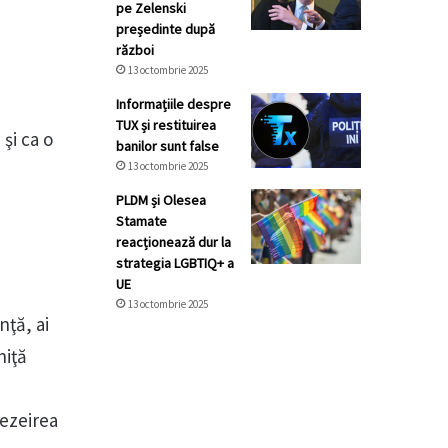
pe Zelenski
președinte după
război
13 octombrie 2025
Informațiile despre
TUX și restituirea
şi ca o
banilor sunt false
13 octombrie 2025
PLDM și Olesea
Stamate
reacționează dur la
strategia LGBTIQ+ a
UE
13 octombrie 2025
nţă, ai
niţă
ezeirea