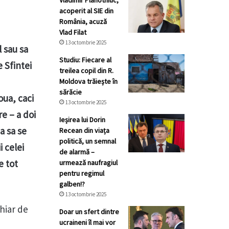
Vladimir Plahotniuc,
acoperit al SIE din
România, acuză
Vlad Filat
13 octombrie 2025
l sau sa
Studiu: Fiecare al
e Sfintei
treilea copil din R.
Moldova trăiește în
sărăcie
oua, caci
13 octombrie 2025
e – a doi
Ieșirea lui Dorin
a sa se
Recean din viața
politică, un semnal
i celei
de alarmă –
e tot
urmează naufragiul
pentru regimul
galben!?
13 octombrie 2025
chiar de
Doar un sfert dintre
ucraineni îl mai vor