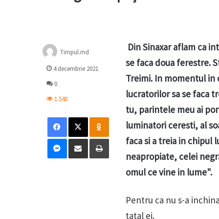
Din Sinaxar aflam ca intr
Timpul.md
se faca doua ferestre. Sf
4 decembrie 2021
Treimi. In momentul in c
0
lucratorilor sa se faca t
1.548
tu, parintele meu ai por
Facebook
X
Odnoklassniki
luminatori ceresti, al so
Messenger
Distribuie prin mail
Tipărește
faca si a treia in chipul 
neapropiate, celei negra
omul ce vine in lume".
Pentru ca nu s-a inchinat
tatal ei.