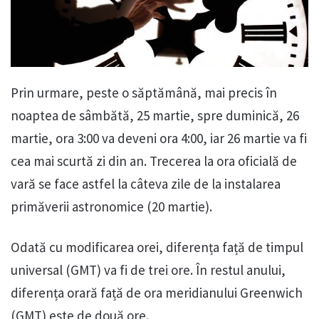
Prin urmare, peste o săptămână, mai precis în
noaptea de sâmbătă, 25 martie, spre duminică, 26
martie, ora 3:00 va deveni ora 4:00, iar 26 martie va fi
cea mai scurtă zi din an. Trecerea la ora oficială de
vară se face astfel la câteva zile de la instalarea
primăverii astronomice (20 martie).
Odată cu modificarea orei, diferența față de timpul
universal (GMT) va fi de trei ore. În restul anului,
diferența orară față de ora meridianului Greenwich
(GMT) este de două ore.