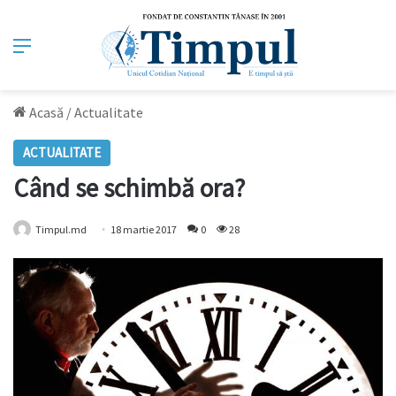
Meniu
Acasă
/
Actualitate
ACTUALITATE
Când se schimbă ora?
Timpul.md
18 martie 2017
0
28