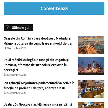
Comentează
Ultimele știri
Orașele din România care depășesc Madridul și
Milano la puterea de cumpărare și nivelul de trai
22 octombrie 2025
Două rafinării cu legături rusești din Ungaria și
România, afectate de incendiu și explozie în
aceeași zi
22 octombrie 2025
Ion Tăbârță: Majoritatea parlamentară va activa în
funcție de proiectul de țară, aderarea la UE
22 octombrie 2025
Usatîi: „Cu Grosu e clar. Mămunea mi-a zis să mă