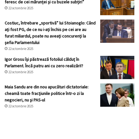
feresc de cei mărunței și cu buzele subțiri”
22 octombrie 2025
Costiuc, întrebare „sportivă” lui Stoianoglo: Când
ați fost PG, de ce nu i-ați închis pe cei are au
furat miliardul, poate nu aveați concurenți la
șefia Parlamentului
22 octombrie 2025
Igor Grosu își păstrează fotoliul călduț în
Parlament. Încă patru ani cu zero realizări!?
22 octombrie 2025
Maia Sandu are din nou apucături dictatoriale:
cheamă toate fracţiunile politice într-o zi la
negocieri, nu şi PAS-ul
22 octombrie 2025