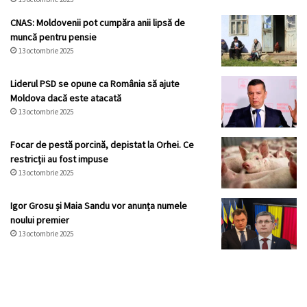
CNAS: Moldovenii pot cumpăra anii lipsă de
muncă pentru pensie
13 octombrie 2025
Liderul PSD se opune ca România să ajute
Moldova dacă este atacată
13 octombrie 2025
Focar de pestă porcină, depistat la Orhei. Ce
restricții au fost impuse
13 octombrie 2025
Igor Grosu și Maia Sandu vor anunța numele
noului premier
13 octombrie 2025