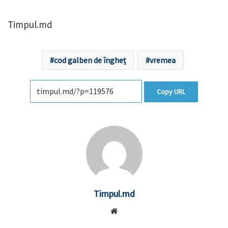
Timpul.md
cod galben de îngheț
vremea
Copy URL
Timpul.md
Website