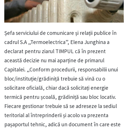
Șefa serviciului de comunicare și relații publice în
cadrul S.A „Termoelectrica”, Elena Junghina a
declarat pentru ziarul TIMPUL că în prezent
această decizie nu mai aparține de primarul
Capitalei. „Conform procedurii, responsabilii unui
bloc/instituție/grădiniță trebuie să vină cu o
solicitare oficială, chiar dacă solicitați energie
termică pentru școală, grădiniță sau bloc locativ.
Fiecare gestionar trebuie să se adreseze la sediul
teritorial al întreprinderii și acolo va prezenta
pașaportul tehnic, adică un document în care este