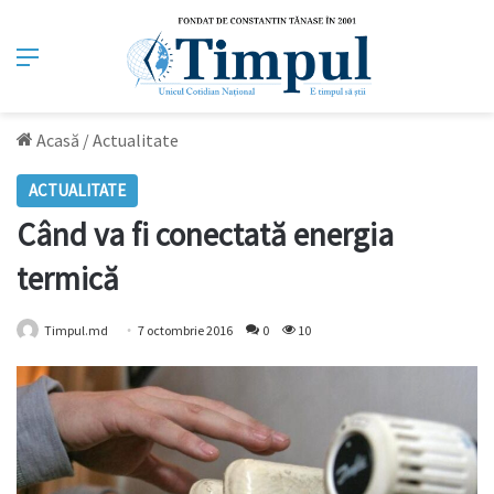
Meniu
Acasă
/
Actualitate
ACTUALITATE
Când va fi conectată energia
termică
Timpul.md
7 octombrie 2016
0
10