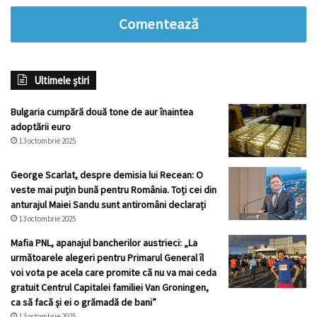
Comentează
Ultimele știri
Bulgaria cumpără două tone de aur înaintea
adoptării euro
13 octombrie 2025
George Scarlat, despre demisia lui Recean: O
veste mai puțin bună pentru România. Toți cei din
anturajul Maiei Sandu sunt antiromâni declarați
13 octombrie 2025
Mafia PNL, apanajul bancherilor austrieci: „La
următoarele alegeri pentru Primarul General îl
voi vota pe acela care promite că nu va mai ceda
gratuit Centrul Capitalei familiei Van Groningen,
ca să facă și ei o grămadă de bani”
13 octombrie 2025