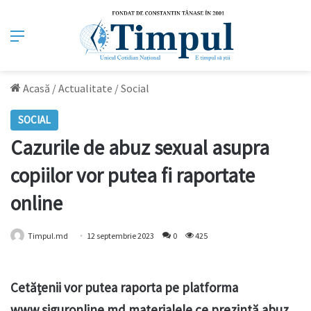
Meniu
Acasă
/
Actualitate
/
Social
SOCIAL
Cazurile de abuz sexual asupra
copiilor vor putea fi raportate
online
Timpul.md
12 septembrie 2023
0
425
Cetățenii vor putea raporta pe platforma
www.siguronline.md materialele ce prezintă abuz