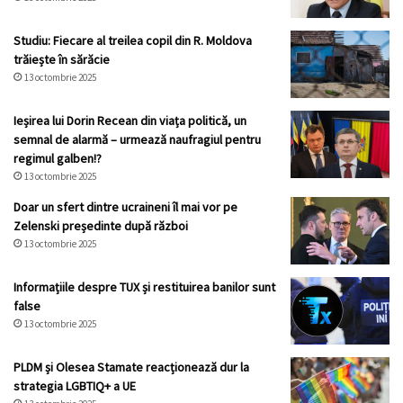
Studiu: Fiecare al treilea copil din R. Moldova
trăiește în sărăcie
13 octombrie 2025
Ieșirea lui Dorin Recean din viața politică, un
semnal de alarmă – urmează naufragiul pentru
regimul galben!?
13 octombrie 2025
Doar un sfert dintre ucraineni îl mai vor pe
Zelenski președinte după război
13 octombrie 2025
Informațiile despre TUX și restituirea banilor sunt
false
13 octombrie 2025
PLDM și Olesea Stamate reacționează dur la
strategia LGBTIQ+ a UE