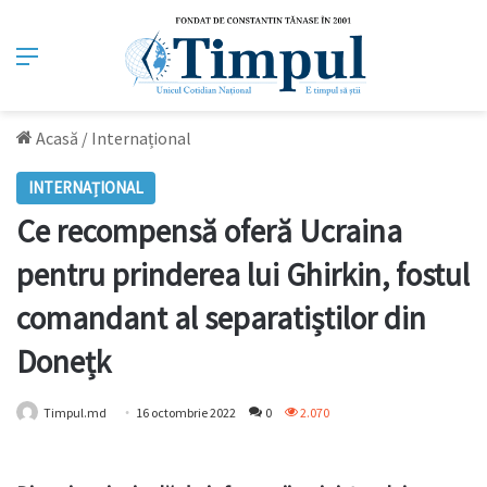
Meniu
Acasă
/
Internațional
INTERNAȚIONAL
Ce recompensă oferă Ucraina
pentru prinderea lui Ghirkin, fostul
comandant al separatiștilor din
Donețk
Timpul.md
16 octombrie 2022
0
2.070