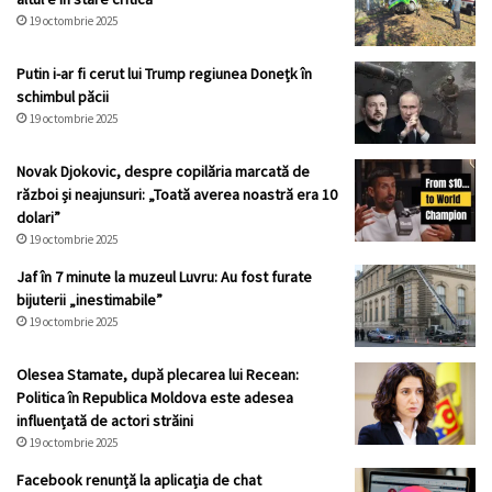
19 octombrie 2025
Putin i-ar fi cerut lui Trump regiunea Donețk în
schimbul păcii
19 octombrie 2025
Novak Djokovic, despre copilăria marcată de
război și neajunsuri: „Toată averea noastră era 10
dolari”
19 octombrie 2025
Jaf în 7 minute la muzeul Luvru: Au fost furate
bijuterii „inestimabile”
19 octombrie 2025
Olesea Stamate, după plecarea lui Recean:
Politica în Republica Moldova este adesea
influențată de actori străini
19 octombrie 2025
Facebook renunță la aplicația de chat