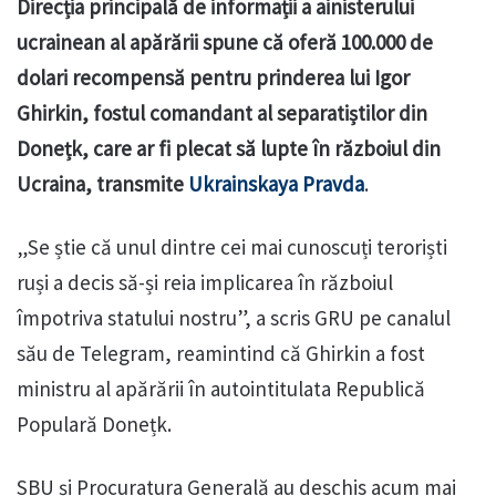
Direcția principală de informații a ainisterului
ucrainean al apărării spune că oferă 100.000 de
dolari recompensă pentru prinderea lui Igor
Ghirkin, fostul comandant al separatiștilor din
Donețk, care ar fi plecat să lupte în războiul din
Ucraina, transmite
Ukrainskaya Pravda
.
„Se știe că unul dintre cei mai cunoscuți teroriști
ruși a decis să-și reia implicarea în războiul
împotriva statului nostru”, a scris GRU pe canalul
său de Telegram, reamintind că Ghirkin a fost
ministru al apărării în autointitulata Republică
Populară Donețk.
SBU și Procuratura Generală au deschis acum mai