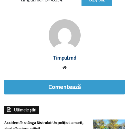
Copy URL
Timpul.md
Website
Comentează
Ultimele știri
Accident în stânga Nistrului: Un polițist a murit,
altul e în stare critică