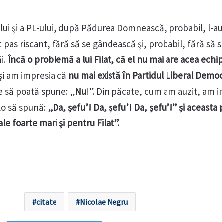
lui şi a PL-ului, după Pădurea Domnească, probabil, l-au
t pas riscant, fără să se gândească şi, probabil, fără să 
ăi.
Încă o problemă a lui Filat, că el nu mai are acea echi
şi am impresia că
nu mai există în Partidul Liberal Demo
re să poată spune: „
Nu
!”. Din păcate, cum am auzit, am 
olo să spună:
„Da, şefu’! Da, şefu’! Da, şefu’!” şi aceasta
le foarte mari şi pentru Filat”.
citate
Nicolae Negru