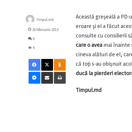
Această greşeală a PD-u
Timpul.md
eroare şi el a făcut aces
26 februarie 2013
consulte cu consilierii s
0
care o avea
mai înainte 
9
cineva alături de el, ca
Facebook
X
Odnoklassniki
că toţi s-au obişnuit ac
Messenger
Distribuie prin mail
Tipărește
ducă la pierderi electora
Timpul.md