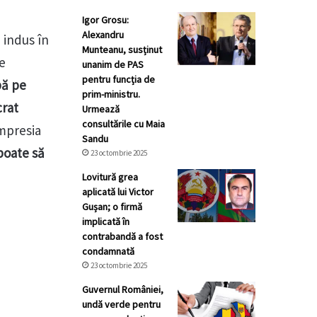
Igor Grosu:
Alexandru
 indus în
Munteanu, susținut
se
unanim de PAS
pentru funcția de
pă pe
prim-ministru.
crat
Urmează
consultările cu Maia
impresia
Sandu
 poate să
23 octombrie 2025
Lovitură grea
aplicată lui Victor
Gușan; o firmă
implicată în
contrabandă a fost
condamnată
23 octombrie 2025
Guvernul României,
undă verde pentru