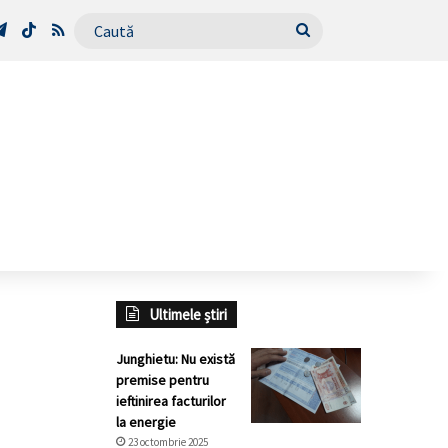
Tube
Telegram
TikTok
RSS
Caută
Ultimele știri
Junghietu: Nu există
premise pentru
ieftinirea facturilor
la energie
23 octombrie 2025