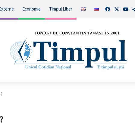
Facebook
X
You
Externe
Economie
Timpul Liber
!?
?