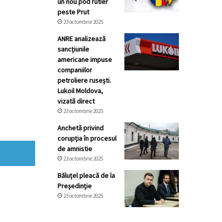
un nou pod rutier
peste Prut
23 octombrie 2025
ANRE analizează
sancțiunile
americane impuse
companiilor
petroliere rusești.
Lukoil Moldova,
vizată direct
23 octombrie 2025
Anchetă privind
corupția în procesul
de amnistie
23 octombrie 2025
Băluțel pleacă de la
Președinție
23 octombrie 2025