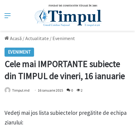
Meniu
Acasă
/
Actualitate
/
Eveniment
EVENIMENT
Cele mai IMPORTANTE subiecte
din TIMPUL de vineri, 16 ianuarie
Timpul.md
16 ianuarie 2015
0
2
Vedeți mai jos lista subiectelor pregătite de echipa
ziarului: