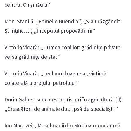
centrul Chișinăului”
Moni Stanilă: „Femeile Buendia”, „S-au răzgândit.
Științific…”, „Începutul propovăduirii”
Victoria Vioară: „ Lumea copiilor: grădinițe private
versu grădinițe de stat”
Victoria Vioară: „Leul moldovenesc, victimă
colaterală a prețului petrolului”
Dorin Galben scrie despre riscuri în agricultură (II):
„Crescătorii de animale duc lipsă de specialiști ”
Ion Macovei: „Musulmanii din Moldova condamnă