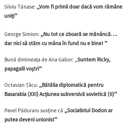
Silviu Tănase:
„Vom fi primii doar dacă vom rămâne
uniți”
George Simion:
„Nu tot ce zboară se mănâncă….
dar nici să stăm cu mâna în fund nu e bine! ”
Bună dimineața de Ana Gabor: „
Suntem Ricky,
papagalii voștri”
Octavian Țâcu:
„Bătălia diplomatică pentru
Basarabia (XXI) Acțiunea subversivă sovietică (II)”
Pavel Păduraru susține că
„Socialistul Dodon ar
putea deveni unionist”