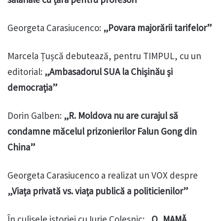
Georgeta Carasiucenco:
„Povara majorării tarifelor”
Marcela Țușcă debutează, pentru TIMPUL, cu un
editorial:
„Ambasadorul SUA la Chișinău și
democrația”
Dorin Galben:
„R. Moldova nu are curajul să
condamne măcelul prizonierilor Falun Gong din
China”
Georgeta Carasiucenco a realizat un VOX despre
„Viața privată vs. viața publică a politicienilor”
În culisele istoriei cu Iurie Colesnic:
„O, MAMĂ,