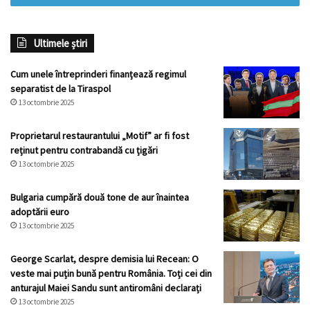
Ultimele știri
Cum unele întreprinderi finanțează regimul
separatist de la Tiraspol
13 octombrie 2025
Proprietarul restaurantului „Motif” ar fi fost
reținut pentru contrabandă cu țigări
13 octombrie 2025
Bulgaria cumpără două tone de aur înaintea
adoptării euro
13 octombrie 2025
George Scarlat, despre demisia lui Recean: O
veste mai puțin bună pentru România. Toți cei din
anturajul Maiei Sandu sunt antiromâni declarați
13 octombrie 2025