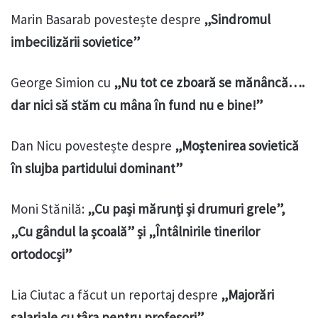
Marin Basarab povestește despre
„Sindromul
imbecilizării sovietice”
George Simion cu
„Nu tot ce zboară se mănâncă….
dar nici să stăm cu mâna în fund nu e bine!”
Dan Nicu povestește despre
„Moștenirea sovietică
în slujba partidului dominant”
Moni Stănilă:
„Cu pași mărunți și drumuri grele”,
„Cu gândul la școală” și „Întâlnirile tinerilor
ortodocși”
Lia Ciutac a făcut un reportaj despre
„Majorări
salariale cu țâra pentru profesori”