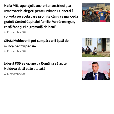
Mafia PNL, apanajul bancherilor austrieci: „La
următoarele alegeri pentru Primarul General îl
voi vota pe acela care promite că nu va mai ceda
gratuit Centrul Capitalei familiei Van Groningen,
ca să facă și ei o grămadă de bani”
13 octombrie 2025
CNAS: Moldovenii pot cumpăra anii lipsă de
muncă pentru pensie
13 octombrie 2025
Liderul PSD se opune ca România să ajute
Moldova dacă este atacată
13 octombrie 2025