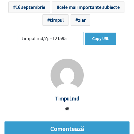
16 septembrie
cele mai importante subiecte
timpul
ziar
Copy URL
Timpul.md
Website
Comentează