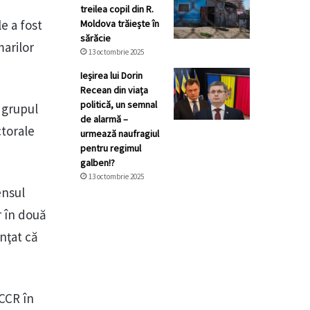
treilea copil din R.
le a fost
Moldova trăiește în
sărăcie
marilor
13 octombrie 2025
Ieșirea lui Dorin
Recean din viața
politică, un semnal
u grupul
de alarmă –
ctorale
urmează naufragiul
pentru regimul
galben!?
13 octombrie 2025
ensul
r în două
unţat că
 CCR în