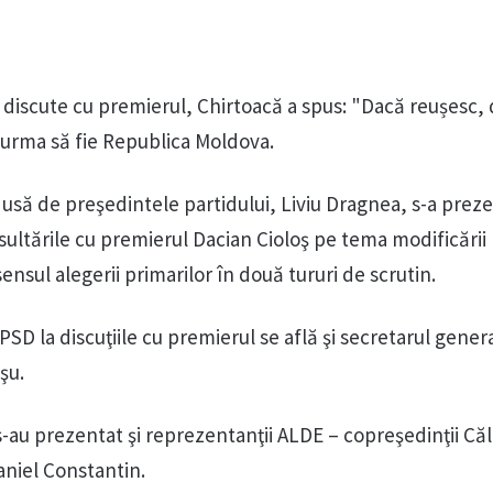
 discute cu premierul, Chirtoacă a spus: "Dacă reușesc, d
 urma să fie Republica Moldova.
usă de preşedintele partidului, Liviu Dragnea, s-a preze
onsultările cu premierul Dacian Cioloş pe tema modificării
 sensul alegerii primarilor în două tururi de scrutin.
PSD la discuţiile cu premierul se află şi secretarul genera
şu.
 s-au prezentat şi reprezentanţii ALDE – copreşedinţii Căl
niel Constantin.