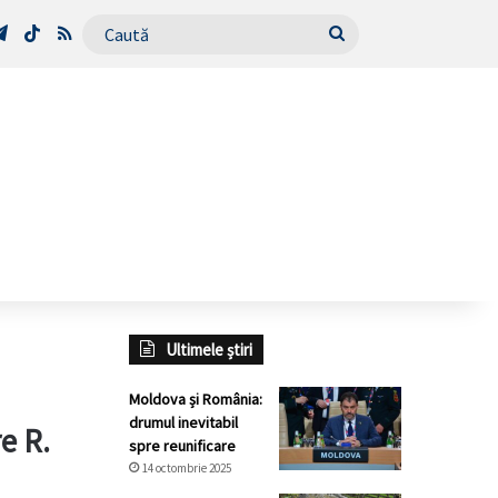
Tube
Telegram
TikTok
RSS
Caută
Ultimele știri
Moldova și România:
drumul inevitabil
e R.
spre reunificare
14 octombrie 2025