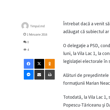
Întrebat dacă a venit să
Timpul.md
adăugat că subiectul ar
1 februarie 2016
0
O delegaţie a PSD, cond
4
luni, la Vila Lac 1, la c
Facebook
X
Odnoklassniki
legislaţiei electorale în
Messenger
Distribuie prin mail
Tipărește
Alături de preşedintele 
formaţiunii Marian Neac
Totodată, la Vila Lac 1,
Popescu-Tăriceanu şi Da