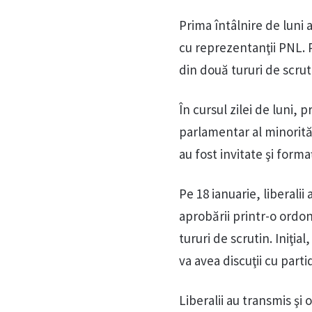
Prima întâlnire de luni a
cu reprezentanţii PNL. P
din două tururi de scrut
În cursul zilei de luni,
parlamentar al minorităţ
au fost invitate şi for
Pe 18 ianuarie, liberali
aprobării printr-o ordo
tururi de scrutin. Iniţia
va avea discuţii cu partid
Liberalii au transmis şi