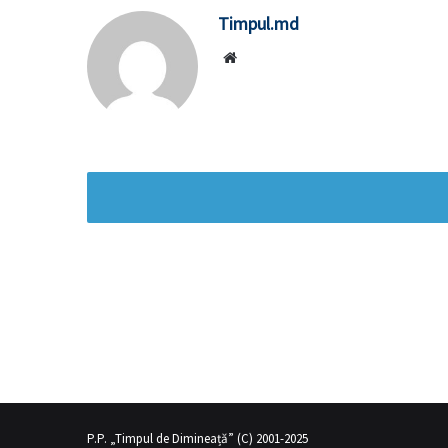
Timpul.md
Website
ının üvey annesi gibi
sex hikayeleri
olduğunu fark eden genç adam s
P.P. „Timpul de Dimineață” (C) 2001-2025