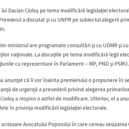
 lui Dacian Cioloş pe tema modificării legislaţiei electora
remierul a discutat şi cu UNPR pe subiectul alegerii pri
in.
 prim-ministrul are programate consultări şi cu UDMR şi c
ilor naţionale. La discuţiile pe tema modificării legii ele
maţiunile cu reprezentare în Parlament – MP, PND şi PSRO.
i au anunţat că îi vor înainta premierului o propunere în s
nanţă de urgenţă a prevederii privind alegerea primarilo
l, Cioloş a respins o astfel de modificare. Ulterior, el a an
ele în privinţa modificării legislaţiei electorale.
 o scrisoare Avocatului Poporului în care cereau sesizarea