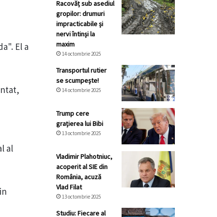
Racovăț sub asediul
gropilor: drumuri
impracticabile și
nervi întinși la
maxim
a". El a
14 octombrie 2025
Transportul rutier
se scumpește!
ntat,
14 octombrie 2025
Trump cere
grațierea lui Bibi
13 octombrie 2025
l al
Vladimir Plahotniuc,
acoperit al SIE din
România, acuză
Vlad Filat
in
13 octombrie 2025
Studiu: Fiecare al