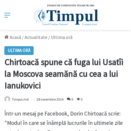
Meniu
Acasă
/
Actualitate
/
Ultima oră
ULTIMA ORĂ
Chirtoacă spune că fuga lui Usatîi
la Moscova seamănă cu cea a lui
Ianukovici
Timpul.md
28 noiembrie 2014
0
5
Într-un mesaj pe Facebook, Dorin Chirtoacă scrie:
"Modul în care se înâmplă lucrurile în ultimele zile