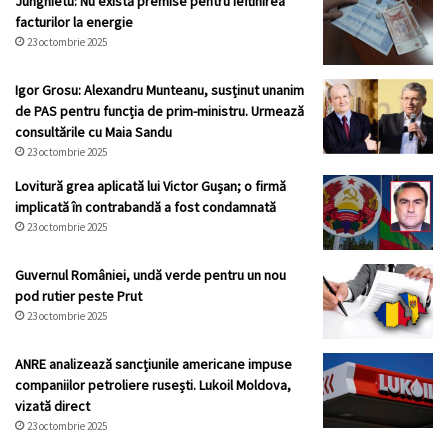
Junghietu: Nu există premise pentru ieftinirea
facturilor la energie
23 octombrie 2025
Igor Grosu: Alexandru Munteanu, susținut unanim
de PAS pentru funcția de prim-ministru. Urmează
consultările cu Maia Sandu
23 octombrie 2025
Lovitură grea aplicată lui Victor Gușan; o firmă
implicată în contrabandă a fost condamnată
23 octombrie 2025
Guvernul României, undă verde pentru un nou
pod rutier peste Prut
23 octombrie 2025
ANRE analizează sancțiunile americane impuse
companiilor petroliere rusești. Lukoil Moldova,
vizată direct
23 octombrie 2025