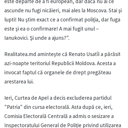
este departe de a fi european, dar dacă nu ai ce
ascunde nu fugi nicăieri, mai ales la Moscova. Stai şi
lupti! Nu ştim exact ce a confirmat poliţia, dar fuga
este şi ea o confirmare! A mai fugit unul –
Ianukovici. Şi unde a ajuns?".
Realitatea.md aminteşte că Renato Usatîi a părăsit
azi-noapte teritoriul Republicii Moldova. Acesta a
invocat faptul că organele de drept pregăteau
arestarea lui.
Ieri, Curtea de Apel a decis excluderea partidul
"Patria" din cursa electorală. Asta după ce, ieri,
Comisia Electorală Centrală a admis o sesizare a
Inspectoratului General de Poliție privind utilizarea