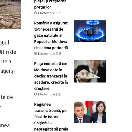
pieţei şi creşterea
preţurilor
13 octombrie 2025
România a asigurat
tot necesarul de
gaze naturale al
Republicii Moldova
ațiul
din ultima perioadă
tiri de
13 octombrie 2025
rte a
Piața imobiliară din
Moldova este în
ției și
declin: tranzacții în
scădere, credite în
creștere
13 octombrie 2025
ate de
Regiunea
e
transnistreană, pe
final de istorie.
Chișinăul –
iunea
nepregătit să preia