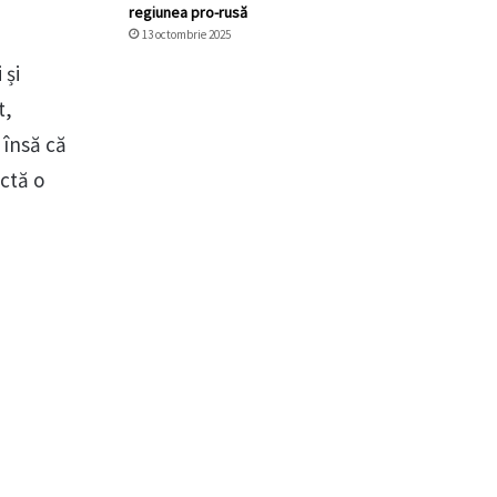
regiunea pro-rusă
13 octombrie 2025
 și
t,
 însă că
ectă o