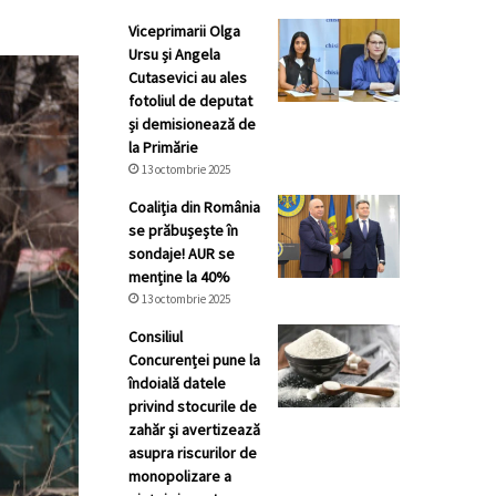
Viceprimarii Olga
Ursu și Angela
Cutasevici au ales
fotoliul de deputat
și demisionează de
la Primărie
13 octombrie 2025
Coaliția din România
se prăbușește în
sondaje! AUR se
menține la 40%
13 octombrie 2025
Consiliul
Concurenței pune la
îndoială datele
privind stocurile de
zahăr şi avertizează
asupra riscurilor de
monopolizare a