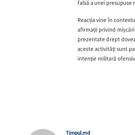
falsă a unei presupuse m
Reacția vine în contextu
afirmații privind mișcăr
prezentate drept dovezi 
aceste activități sunt p
intenție militară ofensiv
Timpul.md