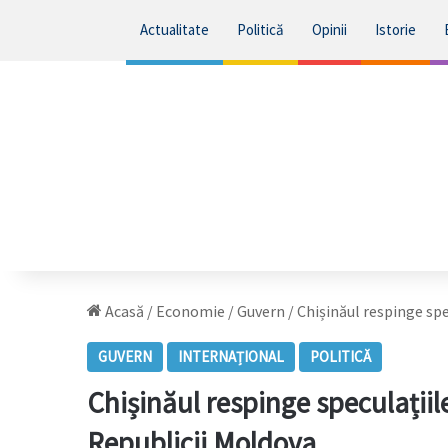
Actualitate
Politică
Opinii
Istorie
Acasă
/
Economie
/
Guvern
/
Chișinăul respinge spe
GUVERN
INTERNAȚIONAL
POLITICĂ
Chișinăul respinge speculațiil
Republicii Moldova