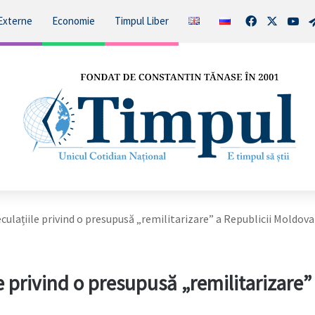
Facebook
X
You
Externe
Economie
Timpul Liber
culațiile privind o presupusă „remilitarizare” a Republicii Moldova
e privind o presupusă „remilitarizare”