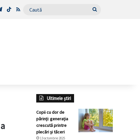
Tube
Telegram
TikTok
RSS
Caută
Ultimele știri
Copii cu dor de
părinți: generația
 a
crescută printre
plecări și tăceri
13 octombrie 2025