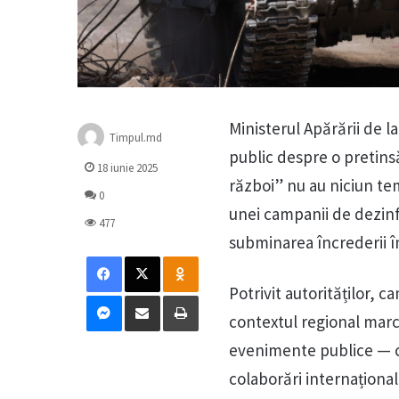
Ministerul Apărării de l
Timpul.md
public despre o pretins
18 iunie 2025
război” nu au niciun tem
0
unei campanii de dezinf
477
subminarea încrederii în 
Facebook
X
Odnoklassniki
Potrivit autorităților, 
Messenger
Distribuie prin mail
Tipărește
contextul regional marc
evenimente publice — cum
colaborări internaționa