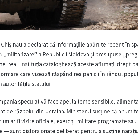
a Chișinău a declarat că informațiile apărute recent în sp
ă „militarizare” a Republicii Moldova și presupuse „pregă
ei real. Instituția cataloghează aceste afirmații drept pa
ormare care vizează răspândirea panicii în rândul popula
autoritățile statului.
campania speculativă face apel la teme sensibile, aliment
at de războiul din Ucraina. Ministerul susține că anumit
 ar fi vizite oficiale, exerciții militare programate sau
le — sunt distorsionate deliberat pentru a susține naraț