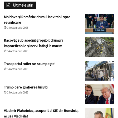
Ultimele știri
Moldova și România: drumul inevitabil spre
reunificare
14 octombrie 2025
Racovăț sub asediul gropilor: drumuri
impracticabile și nervi întinși la maxim
14 octombrie 2025
Transportul rutier se scumpește!
14 octombrie 2025
Trump cere grațierea lui Bibi
13 octombrie 2025
Vladimir Plahotniuc, acoperit al SIE din România,
acuză Vlad Filat