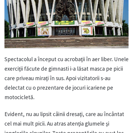
Spectacolul a început cu acrobaţii în aer liber. Unele
exerciţii făcute de gimnasti i-a lăsat masca pe picii
care priveau miraţi în sus. Apoi vizitatorii s-au
delectat cu o prezentare de jocuri icariene pe
motocicletă.
Evident, nu au lipsit câinii dresaţi, care au încântat
cel mai mult picii. Au atras atenţia glumele şi
jongleriile clovnilor. Toate prezentările au avut loc