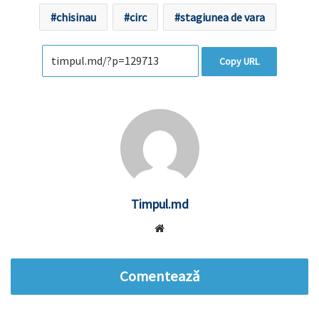
chisinau
circ
stagiunea de vara
Copy URL
Timpul.md
Website
Comentează