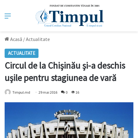
Meniu
Acasă
/
Actualitate
ACTUALITATE
Circul de la Chişinău şi-a deschis
uşile pentru stagiunea de vară
Timpul.md
29 mai 2016
0
16