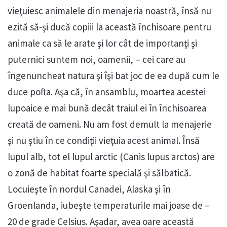
vieţuiesc animalele din menajeria noastră, însă nu
ezită să-şi ducă copiii la această închisoare pentru
animale ca să le arate şi lor cât de importanţi şi
puternici suntem noi, oamenii, – cei care au
îngenuncheat natura şi îşi bat joc de ea după cum le
duce pofta. Aşa că, în ansamblu, moartea acestei
lupoaice e mai bună decât traiul ei în închisoarea
creată de oameni. Nu am fost demult la menajerie
şi nu ştiu în ce condiţii vieţuia acest animal. Însă
lupul alb, tot el lupul arctic (Canis lupus arctos) are
o zonă de habitat foarte specială şi sălbatică.
Locuieşte în nordul Canadei, Alaska şi în
Groenlanda, iubeşte temperaturile mai joase de –
20 de grade Celsius. Aşadar, avea oare această