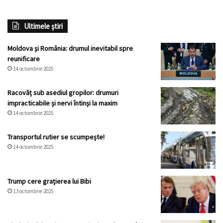
Ultimele știri
Moldova și România: drumul inevitabil spre
reunificare
14 octombrie 2025
Racovăț sub asediul gropilor: drumuri
impracticabile și nervi întinși la maxim
14 octombrie 2025
Transportul rutier se scumpește!
14 octombrie 2025
Trump cere grațierea lui Bibi
13 octombrie 2025