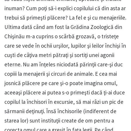
inuman? Cum poţi să-i explici copilului că din asta ar
trebui să primeşti plăcere? La fel e şi cu menajeriile.
Ultima dată când am fost la Grădina Zoologică din
Chişinău m-a cuprins o scârbă grozavă, o tristeţe
care se vede în ochii urşilor, lupilor şi leilor închişi în
cuşti de câţiva metri pătraţi şi sortiţi unei agonii
eterne. Nu am înţeles niciodată părinţii care-şi duc
copiii la menajerii şi circuri de animale. E cea mai
josnică plăcere pe care şi-o poate imagina omul,
aceeaşi plăcere ai putea s-o primeşti dacă ţi-ai duce
copilul la închisori în excursie, să mai râzi un pic de
sărmanii deţinuţi. Însă închisorile (indiferent de
starea lor) sunt instituţii create de om pentru a
corecta omul care a greşit în faţa legii. Pe când