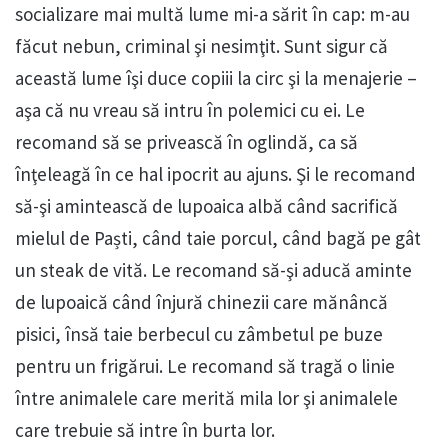
socializare mai multă lume mi-a sărit în cap: m-au
făcut nebun, criminal şi nesimţit. Sunt sigur că
această lume îşi duce copiii la circ şi la menajerie –
aşa că nu vreau să intru în polemici cu ei. Le
recomand să se privească în oglindă, ca să
înţeleagă în ce hal ipocrit au ajuns. Şi le recomand
să-şi amintească de lupoaica albă când sacrifică
mielul de Paști, când taie porcul, când bagă pe gât
un steak de vită. Le recomand să-şi aducă aminte
de lupoaică când înjură chinezii care mănâncă
pisici, însă taie berbecul cu zâmbetul pe buze
pentru un frigărui. Le recomand să tragă o linie
între animalele care merită mila lor şi animalele
care trebuie să intre în burta lor.