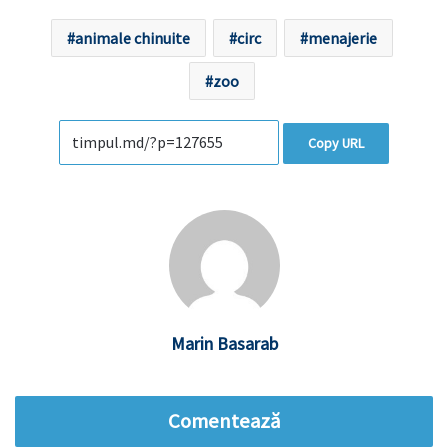
animale chinuite
circ
menajerie
zoo
Copy URL
Marin Basarab
Comentează