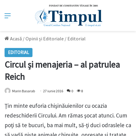
Meniu
Acasă
/
Opinii și Editoriale
/
Editorial
EDITORIAL
Circul și menajeria – al patrulea
Reich
Marin Basarab
27 iunie 2016
0
8
Ţin minte euforia chişinăuienilor cu ocazia
redeschiderii Circului. Am rămas şocat atunci. Cum
poţi să te bucuri, ba mai mult, să-ţi duci odraslele ca
să vadă nişte animale chinuite, opresate şi tratate