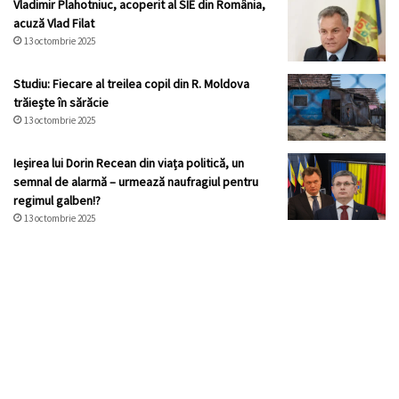
Vladimir Plahotniuc, acoperit al SIE din România,
acuză Vlad Filat
13 octombrie 2025
Studiu: Fiecare al treilea copil din R. Moldova
trăiește în sărăcie
13 octombrie 2025
Ieșirea lui Dorin Recean din viața politică, un
semnal de alarmă – urmează naufragiul pentru
regimul galben!?
13 octombrie 2025