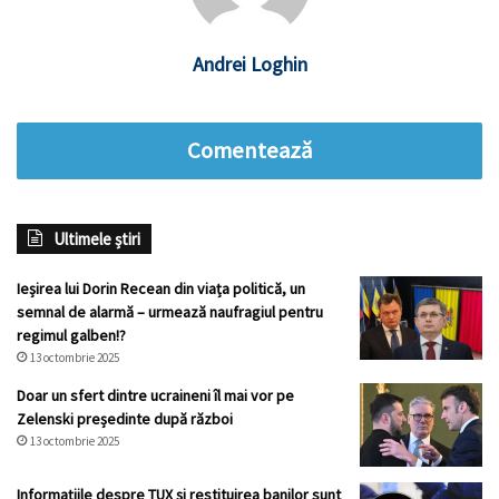
Andrei Loghin
Comentează
Ultimele știri
Ieșirea lui Dorin Recean din viața politică, un
semnal de alarmă – urmează naufragiul pentru
regimul galben!?
13 octombrie 2025
Doar un sfert dintre ucraineni îl mai vor pe
Zelenski președinte după război
13 octombrie 2025
Informațiile despre TUX și restituirea banilor sunt