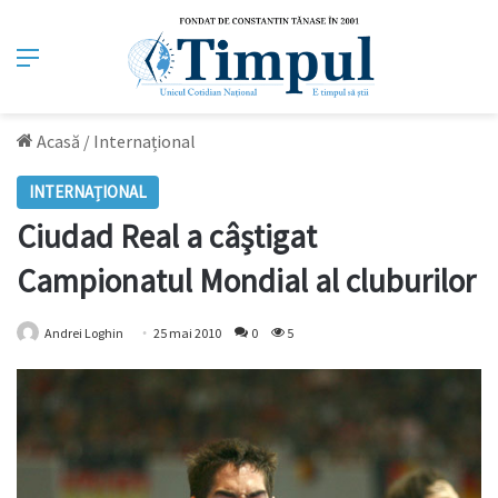
Meniu
Acasă
/
Internațional
INTERNAȚIONAL
Ciudad Real a câştigat
Campionatul Mondial al cluburilor
Andrei Loghin
25 mai 2010
0
5