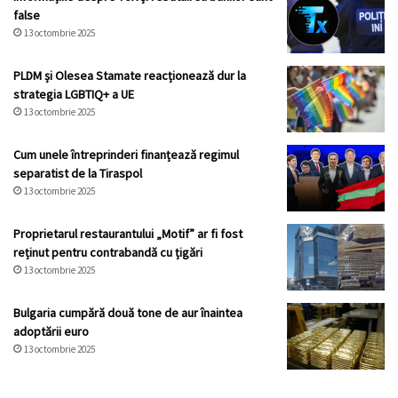
false
13 octombrie 2025
PLDM și Olesea Stamate reacționează dur la
strategia LGBTIQ+ a UE
13 octombrie 2025
Cum unele întreprinderi finanțează regimul
separatist de la Tiraspol
13 octombrie 2025
Proprietarul restaurantului „Motif” ar fi fost
reținut pentru contrabandă cu țigări
13 octombrie 2025
Bulgaria cumpără două tone de aur înaintea
adoptării euro
13 octombrie 2025