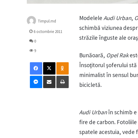
Modelele
Audi Urban
,
O
Timpul.md
schimbă viziunea despre 
6 octombrie 2011
străzile înguste ale ora
0
9
Bunăoară,
Opel Rak
este
Facebook
X
Odnoklassniki
Însoţitorul şoferului st
minimalist în sensul bun
Messenger
Distribuie prin mail
Tipărește
bicicletă.
Audi Urban
în schimb e 
fire de carbon. Fotoliile
spatele acestuia, vede f