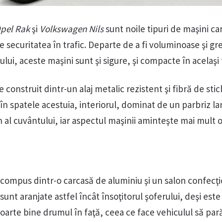
pel Rak
şi
Volkswagen Nils
sunt noile tipuri de maşini ca
securitatea în trafic. Departe de a fi voluminoase şi gr
şului, aceste maşini sunt şi sigure, şi compacte în acelaş
 construit dintr-un alaj metalic rezistent şi fibră de stic
ă în spatele acestuia, interiorul, dominat de un parbriz la
 al cuvântului, iar aspectul maşinii aminteşte mai mult 
compus dintr-o carcasă de aluminiu şi un salon confecţi
 sunt aranjate astfel încât însoţitorul şoferului, deşi este
oarte bine drumul în faţă, ceea ce face vehiculul să par