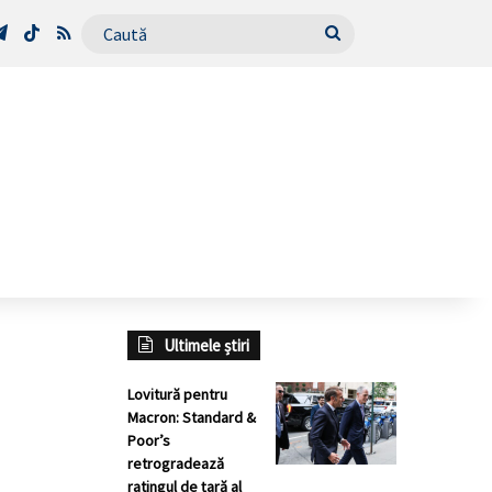
Tube
Telegram
TikTok
RSS
Caută
Ultimele știri
Lovitură pentru
Macron: Standard &
Poor’s
retrogradează
ratingul de țară al