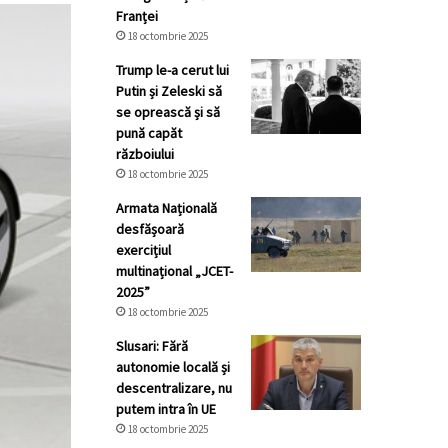
Franței
18 octombrie 2025
Trump le-a cerut lui
Putin și Zeleski să
se oprească și să
pună capăt
războiului
18 octombrie 2025
Armata Națională
desfășoară
exercițiul
multinațional „JCET-
2025”
18 octombrie 2025
Slusari: Fără
autonomie locală și
descentralizare, nu
putem intra în UE
18 octombrie 2025