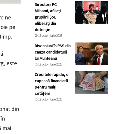
Directorii FC
Milsami, afiliați
re ne
grupării Șor,
eliberați din
eoie pe
detenție
i timp.
18 octombrie 2025
Disensiuni în PAS din
cauza candidaturii
lă.
lui Munteanu
rg, este
18 octombrie 2025
o
Creditele rapide, o
capcană financiară
pentru mulți
cetățeni
18 octombrie 2025
onat din
 în
ă mai