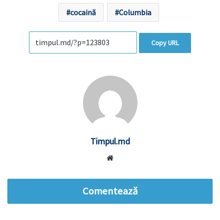
cocaină
Columbia
Copy URL
Timpul.md
Website
Comentează