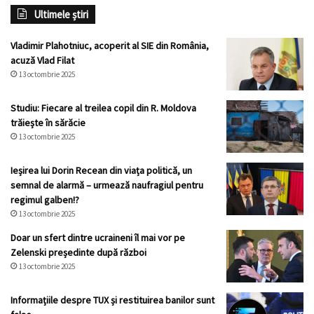
Ultimele știri
Vladimir Plahotniuc, acoperit al SIE din România,
acuză Vlad Filat
13 octombrie 2025
Studiu: Fiecare al treilea copil din R. Moldova
trăiește în sărăcie
13 octombrie 2025
Ieșirea lui Dorin Recean din viața politică, un
semnal de alarmă – urmează naufragiul pentru
regimul galben!?
13 octombrie 2025
Doar un sfert dintre ucraineni îl mai vor pe
Zelenski președinte după război
13 octombrie 2025
Informațiile despre TUX și restituirea banilor sunt