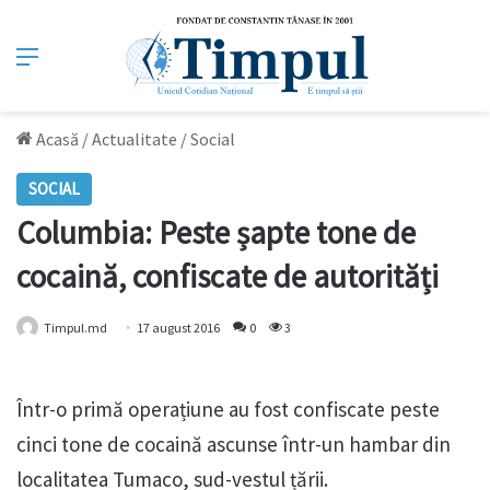
Meniu
Acasă
/
Actualitate
/
Social
SOCIAL
Columbia: Peste șapte tone de
cocaină, confiscate de autorități
Timpul.md
17 august 2016
0
3
Într-o primă operațiune au fost confiscate peste
cinci tone de cocaină ascunse într-un hambar din
localitatea Tumaco, sud-vestul țării.