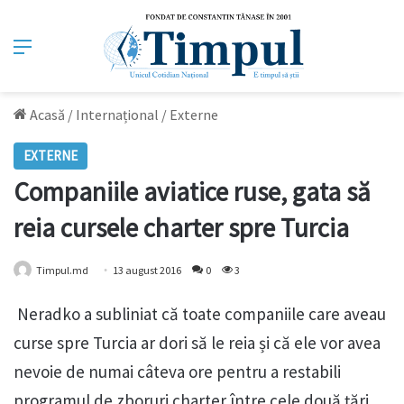
Meniu
Acasă
/
Internațional
/
Externe
EXTERNE
Companiile aviatice ruse, gata să
reia cursele charter spre Turcia
Timpul.md
13 august 2016
0
3
Neradko a subliniat că toate companiile care aveau
curse spre Turcia ar dori să le reia și că ele vor avea
nevoie de numai câteva ore pentru a restabili
programul de zboruri charter între cele două țări,