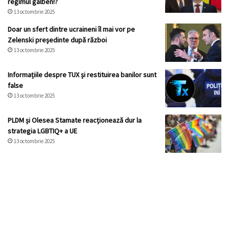
regimul galben!?
13 octombrie 2025
Doar un sfert dintre ucraineni îl mai vor pe
Zelenski președinte după război
13 octombrie 2025
Informațiile despre TUX și restituirea banilor sunt
false
13 octombrie 2025
PLDM și Olesea Stamate reacționează dur la
strategia LGBTIQ+ a UE
13 octombrie 2025