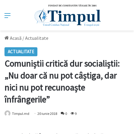
Meniu
Acasă
/
Actualitate
ACTUALITATE
Comuniștii critică dur socialiștii:
„Nu doar că nu pot câștiga, dar
nici nu pot recunoaște
înfrângerile”
Timpul.md
20 iunie 2018
0
9