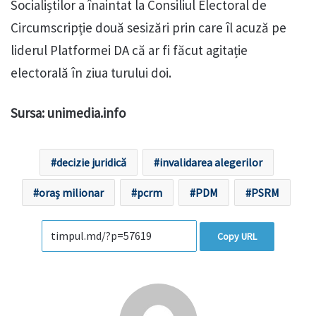
Socialiștilor a înaintat la Consiliul Electoral de
Circumscripție două sesizări prin care îl acuză pe
liderul Platformei DA că ar fi făcut agitație
electorală în ziua turului doi.
Sursa: unimedia.info
decizie juridică
invalidarea alegerilor
oraș milionar
pcrm
PDM
PSRM
Copy URL