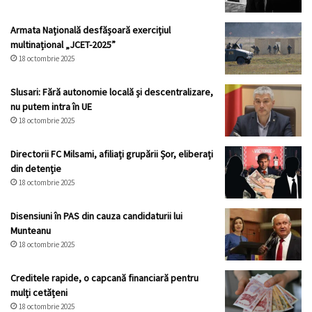
Armata Națională desfășoară exercițiul
multinațional „JCET-2025”
18 octombrie 2025
Slusari: Fără autonomie locală și descentralizare,
nu putem intra în UE
18 octombrie 2025
Directorii FC Milsami, afiliați grupării Șor, eliberați
din detenție
18 octombrie 2025
Disensiuni în PAS din cauza candidaturii lui
Munteanu
18 octombrie 2025
Creditele rapide, o capcană financiară pentru
mulți cetățeni
18 octombrie 2025