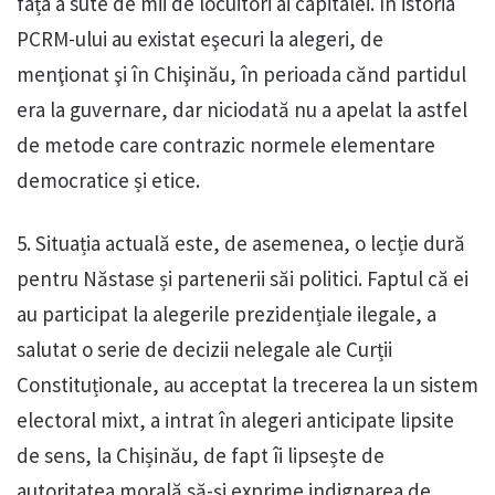
fața a sute de mii de locuitori ai capitalei. În istoria
PCRM-ului au existat eşecuri la alegeri, de
menţionat şi în Chişinău, în perioada cănd partidul
era la guvernare, dar niciodată nu a apelat la astfel
de metode care contrazic normele elementare
democratice și etice.
5. Situația actuală este, de asemenea, o lecție dură
pentru Năstase și partenerii săi politici. Faptul că ei
au participat la alegerile prezidențiale ilegale, a
salutat o serie de decizii nelegale ale Curții
Constituționale, au acceptat la trecerea la un sistem
electoral mixt, a intrat în alegeri anticipate lipsite
de sens, la Chișinău, de fapt îi lipsește de
autoritatea morală să-și exprime indignarea de