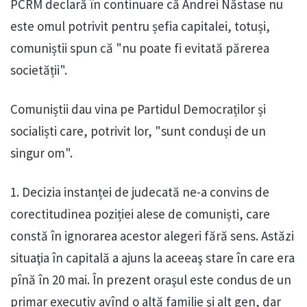
PCRM declară în continuare că Andrei Năstase nu
este omul potrivit pentru șefia capitalei, totuși,
comuniștii spun că "nu poate fi evitată părerea
societății".
Comuniștii dau vina pe Partidul Democraților și
socialiști care, potrivit lor, "sunt conduși de un
singur om".
1. Decizia instanței de judecată ne-a convins de
corectitudinea poziției alese de comuniști, care
constă în ignorarea acestor alegeri fără sens. Astăzi
situaţia în capitală a ajuns la aceeaş stare în care era
pînă în 20 mai. În prezent oraşul este condus de un
primar executiv avînd o altă familie şi alt gen, dar