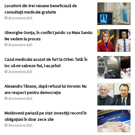
Locuitorii din trei raioane beneficiază de
consultații medicale gratuite
20 octombrie 2025
Gheorghe Gonța, în conflict juridic cu Maia Sandu:
Ne vedem la proces
20 octombrie 2025
Cazul medicului acuzat de furt la Orhei. Tată: În
loc să-mi salveze fiul, l-au jefuit
20 octombrie 2025
Alexandru Tănase, după refuzul lui Voronin: Nu
are respect pentru democrație
20 octombrie 2025
Moldovenii pariază pe stat: investiții record în
obligațiuni în doar zece zile
20 octombrie 2025