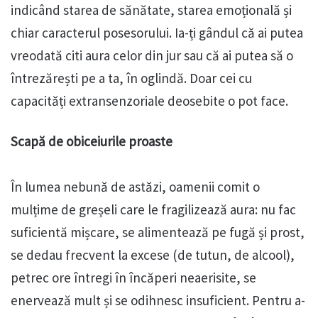
indicând starea de sănătate, starea emoțională și
chiar caracterul posesorului. Ia-ți gândul că ai putea
vreodată citi aura celor din jur sau că ai putea să o
întrezărești pe a ta, în oglindă. Doar cei cu
capacități extransenzoriale deosebite o pot face.
Scapă de obiceiurile proaste
În lumea nebună de astăzi, oamenii comit o
mulțime de greșeli care le fragilizează aura: nu fac
suficientă mișcare, se alimentează pe fugă și prost,
se dedau frecvent la excese (de tutun, de alcool),
petrec ore întregi în încăperi neaerisite, se
enervează mult și se odihnesc insuficient. Pentru a-