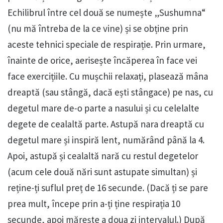
Echilibrul între cel două se numește „Sushumna“
(nu mă întreba de la ce vine) și se obține prin
aceste tehnici speciale de respirație. Prin urmare,
înainte de orice, aerisește încăperea în face vei
face exercițiile. Cu mușchii relaxați, plasează mâna
dreaptă (sau stângă, dacă ești stângace) pe nas, cu
degetul mare de-o parte a nasului și cu celelalte
degete de cealaltă parte. Astupă nara dreaptă cu
degetul mare și inspiră lent, numărând până la 4.
Apoi, astupă și cealaltă nară cu restul degetelor
(acum cele două nări sunt astupate simultan) și
reține-ți suflul preț de 16 secunde. (Dacă ți se pare
prea mult, începe prin a-ți ține respirația 10
secunde, apoi mărește a doua zi intervalul.) După