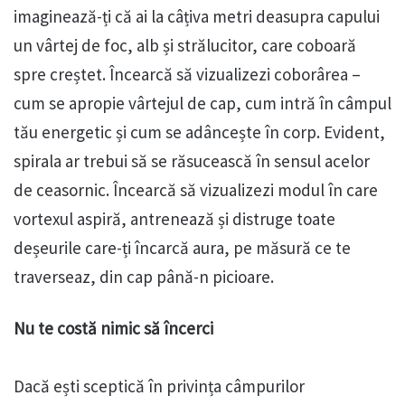
imaginează-ți că ai la câțiva metri deasupra capului
un vârtej de foc, alb și strălucitor, care coboară
spre creștet. Încearcă să vizualizezi coborârea –
cum se apropie vârtejul de cap, cum intră în câmpul
tău energetic și cum se adâncește în corp. Evident,
spirala ar trebui să se răsucească în sensul acelor
de ceasornic. Încearcă să vizualizezi modul în care
vortexul aspiră, antrenează și distruge toate
deșeurile care-ți încarcă aura, pe măsură ce te
traverseaz, din cap până-n picioare.
Nu te costă nimic să încerci
Dacă ești sceptică în privința câmpurilor