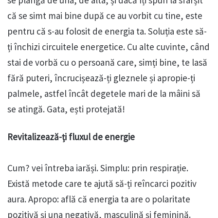
se plângă de una, de alta, și dacă îți spun la sfârșit
că se simt mai bine după ce au vorbit cu tine, este
pentru că s-au folosit de energia ta. Soluția este să-
ți închizi circuitele energetice. Cu alte cuvinte, când
stai de vorbă cu o persoană care, simți bine, te lasă
fără puteri, încrucișează-ți gleznele și apropie-ți
palmele, astfel încât degetele mari de la mâini să
se atingă. Gata, ești protejată!
Revitalizează-ți fluxul de energie
Cum? vei întreba iarăși. Simplu: prin respirație.
Există metode care te ajută să-ți reîncarci pozitiv
aura. Apropo: află că energia ta are o polaritate
pozitivă și una negativă, masculină și feminină.