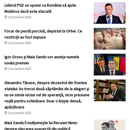
Liderul PSD se opune ca România să ajute
Moldova dacă este atacată
13 octombrie 2025
Focar de pestă porcină, depistat la Orhei. Ce
restricții au fost impuse
13 octombrie 2025
Igor Grosu și Maia Sandu vor anunța numele
noului premier
13 octombrie 2025
Alexandru Tănase, despre dezastrul din fruntea
statului: Au trecut două săptămâni de la alegeri și
nu se simte niciun val de speranță, nicio presiune
reală pentru schimbare. Doar o liniște densă,
apăsătoare
13 octombrie 2025
Maia Sandu îi mulțumește lui Recean! Nimic
despre plecarea suspectă din politică