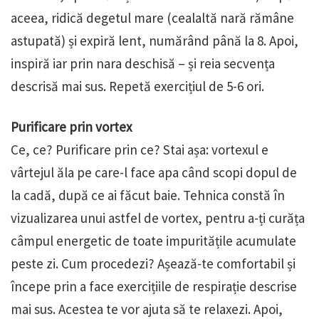
aceea, ridică degetul mare (cealaltă nară rămâne
astupată) și expiră lent, numărând până la 8. Apoi,
inspiră iar prin nara deschisă – și reia secvența
descrisă mai sus. Repetă exercițiul de 5-6 ori.
Purificare prin vortex
Ce, ce? Purificare prin ce? Stai așa: vortexul e
vârtejul ăla pe care-l face apa când scopi dopul de
la cadă, după ce ai făcut baie. Tehnica constă în
vizualizarea unui astfel de vortex, pentru a-ți curăța
câmpul energetic de toate impuritățile acumulate
peste zi. Cum procedezi? Așează-te comfortabil și
începe prin a face exercițiile de respirație descrise
mai sus. Acestea te vor ajuta să te relaxezi. Apoi,