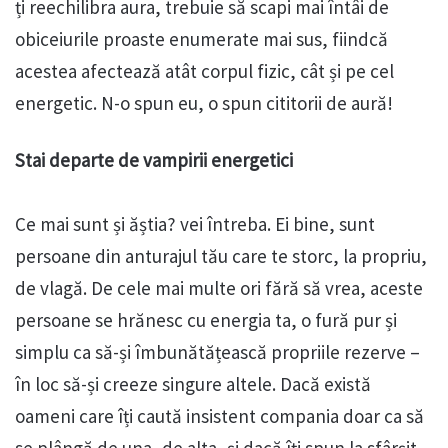
ți reechilibra aura, trebuie să scapi mai întâi de
obiceiurile proaste enumerate mai sus, fiindcă
acestea afectează atât corpul fizic, cât și pe cel
energetic. N-o spun eu, o spun cititorii de aură!
Stai departe de vampirii energetici
Ce mai sunt și ăștia? vei întreba. Ei bine, sunt
persoane din anturajul tău care te storc, la propriu,
de vlagă. De cele mai multe ori fără să vrea, aceste
persoane se hrănesc cu energia ta, o fură pur și
simplu ca să-și îmbunătățească propriile rezerve –
în loc să-și creeze singure altele. Dacă există
oameni care îți caută insistent compania doar ca să