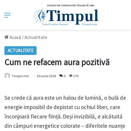
Meniu
Acasă
/
Actualitate
ACTUALITATE
Cum ne refacem aura pozitivă
Timpul.md
10 iunie 2018
0
179
Se crede că aura este un halou de lumină, o bulă de
energie imposibil de depistat cu ochiul liber, care
înconjoară fiecare ființă. Deși invizibilă, e alcătuită
din câmpuri energetice colorate – diferitele nuanțe