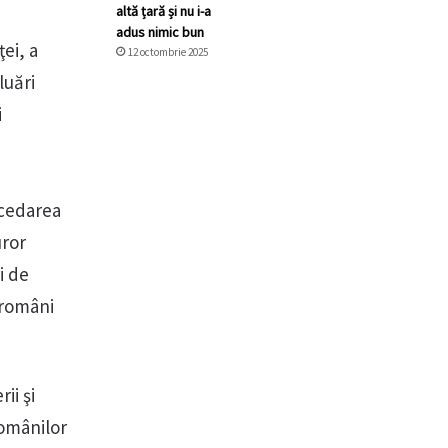
altă țară și nu i-a
adus nimic bun
ei, a
12 octombrie 2025
luări
i
 cedarea
uror
i de
 români
ii şi
românilor