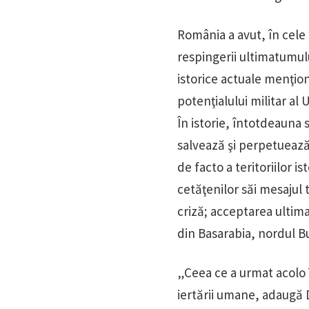
România a avut, în cele 
respingerii ultimatumul
istorice actuale menţion
potenţialului militar al 
În istorie, întotdeauna s
salvează şi perpetuează
de facto a teritoriilor 
cetăţenilor săi mesajul t
criză; acceptarea ultim
din Basarabia, nordul Bu
„Ceea ce a urmat acolo î
iertării umane, adaugă 