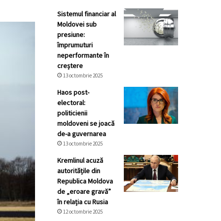
Sistemul financiar al
Moldovei sub
presiune:
împrumuturi
neperformante în
creștere
13 octombrie 2025
Haos post-
electoral:
politicienii
moldoveni se joacă
de-a guvernarea
13 octombrie 2025
Kremlinul acuză
autoritățile din
Republica Moldova
de „eroare gravă”
în relația cu Rusia
12 octombrie 2025