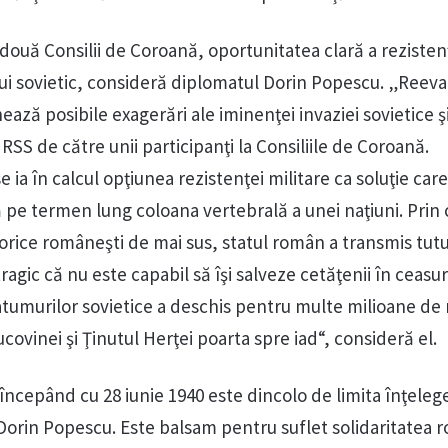
două Consilii de Coroană, oportunitatea clară a rezistenţ
ui sovietic, consideră diplomatul Dorin Popescu. „Reeva
ează posibile exagerări ale iminenţei invaziei sovietice ş
URSS de către unii participanţi la Consiliile de Coroană.
e ia în calcul opţiunea rezistenţei militare ca soluţie care
 pe termen lung coloana vertebrală a unei naţiuni. Prin
istorice româneşti de mai sus, statul român a transmis tut
ragic că nu este capabil să îşi salveze cetăţenii în ceasur
atumurilor sovietice a deschis pentru multe milioane de
covinei şi Ţinutul Herţei poarta spre iad“, consideră el.
ncepând cu 28 iunie 1940 este dincolo de limita înţeleger
Dorin Popescu. Este balsam pentru suflet solidaritatea 