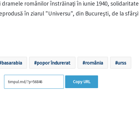
i dramele românilor înstrăinaţi în iunie 1940, solidaritat
eprodusă în ziarul "Universu", din Bucureşti, de la sfârşi
basarabia
popor îndurerat
românia
urss
Copy URL