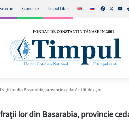
Facebook
X
You
Externe
Economie
Timpul Liber
aţii lor din Basarabia, provincie cedată atât de uşor
aţii lor din Basarabia, provincie ced