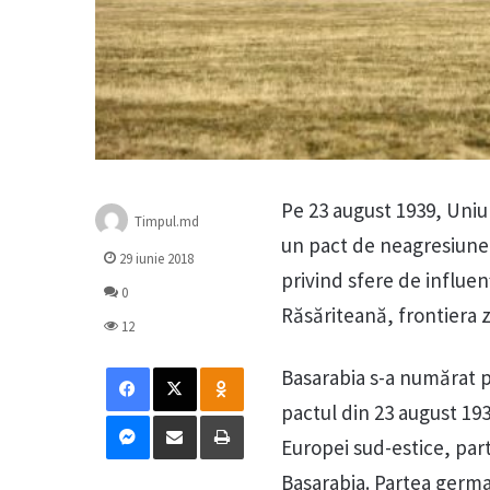
Pe 23 august 1939, Uni
Timpul.md
un pact de neagresiune c
29 iunie 2018
privind sfere de influen
0
Răsăriteană, frontiera z
12
Facebook
X
Odnoklassniki
Basarabia s-a numărat pri
pactul din 23 august 1939
Messenger
Distribuie prin mail
Tipărește
Europei sud-estice, par
Basarabia. Partea germană