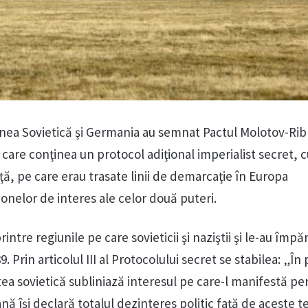
unea Sovietică şi Germania au semnat Pactul Molotov-Ri
are conţinea un protocol adiţional imperialist secret, c
ţă, pe care erau trasate linii de demarcaţie în Europa
onelor de interes ale celor două puteri.
ntre regiunile pe care sovieticii şi naziştii şi le-au împăr
. Prin articolul III al Protocolului secret se stabilea: „În 
tea sovietică subliniază interesul pe care-l manifestă pe
 îşi declară totalul dezinteres politic faţă de aceste ter