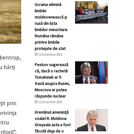
Ucraina elimină
limbile
moldovenească și
rusă din lista
limbilor minoritare.
Româna rămâne
printre limbile
protejate de stat
12 octombrie 2025
bbentrop,
Peskov sugerează
u hărţi
că, dacă o rachetă
Tomahawk ar fi
trasă asupra Rusiei,
Moscova ar putea
răspunde nuclear
ţit prin
12 octombrie 2025
privinţa
Kremlinul ameninţă
voalat R. Moldova:
ntru
Greșeala asta a fost
făcută deja de o
itorii“.