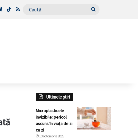
Tube
Telegram
TikTok
RSS
Caută
Ultimele știri
Microplasticele
invizibile: pericol
ată
ascuns în viața de zi
cu zi
13 octombrie 2025