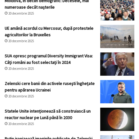
Moldova, în declin demografic: Decesele, mai
numeroase decât nașterile
20 decembrie 2025
UE amână acordul cu Mercosur, după protestele
agricultorilor la Bruxelles
20 decembrie 2025
SUA opresc programul Diversity Immigrant Visa:
Câți români au fost selectați în 2024
20 decembrie 2025
Zelenski cere banii din activele ruseşti îngheţate
pentru apărarea Ucrainei
20 decembrie 2025
Statele Unite intenționează să construiască un
reactor nuclear pe Lună până în 2030
20 decembrie 2025
Putin ironizează imaginile publicate de Zelenski