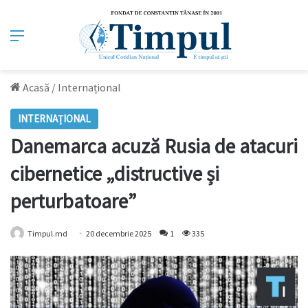
Meniu
Acasă
/
Internațional
INTERNAȚIONAL
Danemarca acuză Rusia de atacuri
cibernetice „distructive și
perturbatoare”
Timpul.md
20 decembrie 2025
1
335