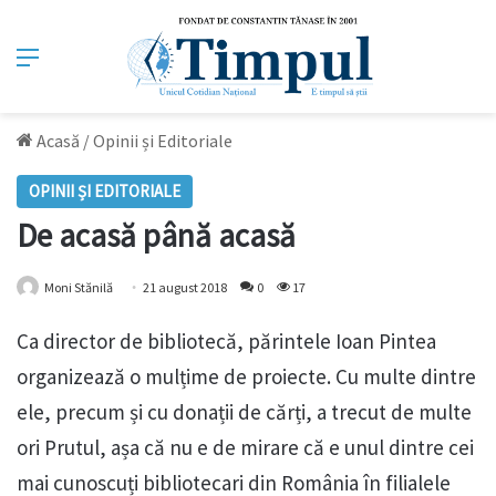
Meniu
Acasă
/
Opinii și Editoriale
OPINII ȘI EDITORIALE
De acasă până acasă
Moni Stănilă
21 august 2018
0
17
Ca director de bibliotecă, părintele Ioan Pintea
organizează o mulțime de proiecte. Cu multe dintre
ele, precum și cu donații de cărți, a trecut de multe
ori Prutul, așa că nu e de mirare că e unul dintre cei
mai cunoscuți bibliotecari din România în filialele