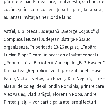
părintele Ioan Pintea care, anul acesta, s-a ținut de
cuvânt și, în acord cu ceilalți participanți la tabără,
au lansat invitația tinerilor de la noi.
Astfel, Biblioteca Județeană „George Coșbuc” și
Complexul Muzeal Județean Bistrița-Năsăud
organizează, în perioada 23-26 august, „Tabăra
Lucian Blaga”, care, în acest an a invitat cenaclul
„Republica” al Bibliotecii Municipale „B. P. Hasdeu”.
Din partea „Republicii” vor fi prezenți poeții Hose
Pablo, Victor Țvetov, Ion Buzu și Dan Negară, care –
alături de colegi de-ai lor din România, printre care
Alex Văsieș, Vlad Drăgoi, Florentin Popa, Andrei
Pintea și alții – vor participa la ateliere și lecturi.