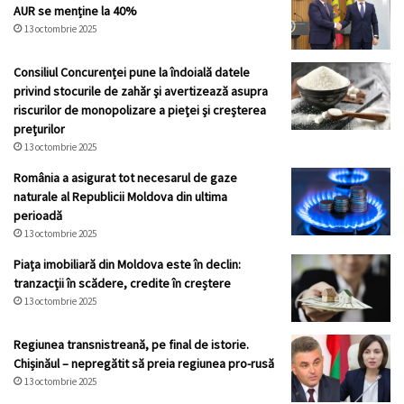
AUR se menține la 40%
13 octombrie 2025
Consiliul Concurenței pune la îndoială datele
privind stocurile de zahăr şi avertizează asupra
riscurilor de monopolizare a pieţei şi creşterea
preţurilor
13 octombrie 2025
România a asigurat tot necesarul de gaze
naturale al Republicii Moldova din ultima
perioadă
13 octombrie 2025
Piața imobiliară din Moldova este în declin:
tranzacții în scădere, credite în creștere
13 octombrie 2025
Regiunea transnistreană, pe final de istorie.
Chișinăul – nepregătit să preia regiunea pro-rusă
13 octombrie 2025